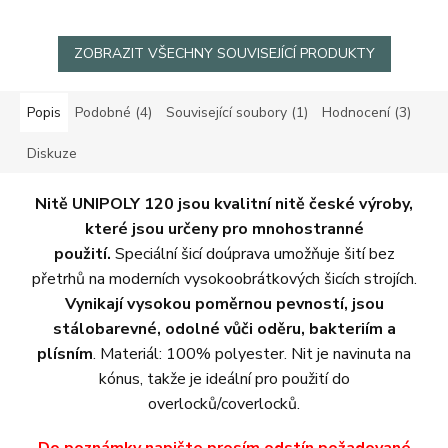
ZOBRAZIT VŠECHNY SOUVISEJÍCÍ PRODUKTY
Popis
Podobné (4)
Související soubory (1)
Hodnocení (3)
Diskuze
Nitě UNIPOLY 120 jsou kvalitní nitě české výroby,
které jsou určeny pro mnohostranné
použití.
Speciální šicí doúprava umožňuje šití bez
přetrhů na moderních vysokoobrátkových šicích strojích.
Vynikají vysokou poměrnou pevností, jsou
stálobarevné, odolné vůči oděru, bakteriím a
plísním
. Materiál: 100% polyester. Nit je navinuta na
kónus, takže je ideální pro použití do
overlocků/coverlocků.
Do poznámky napište prosím odstín požadované