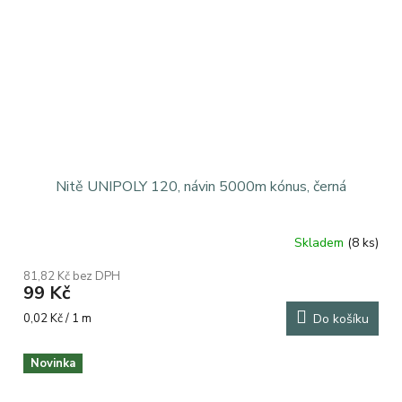
Nitě UNIPOLY 120, návin 5000m kónus, černá
Skladem
(8 ks)
Průměrné
hodnocení
81,82 Kč bez DPH
produktu
99 Kč
je
5,0
Měrná
0,02 Kč / 1 m
Do košíku
z
cena:
5
Novinka
hvězdiček.