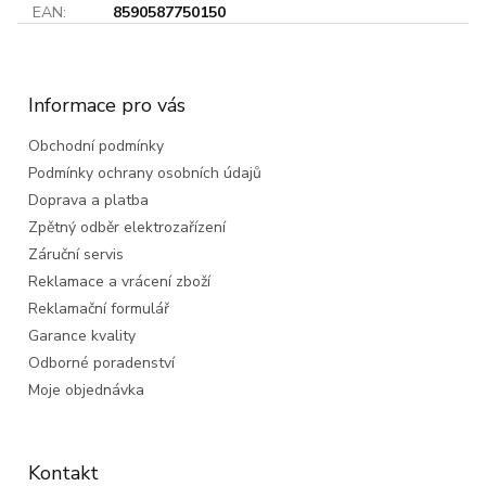
EAN
:
8590587750150
Z
á
p
a
Informace pro vás
t
Obchodní podmínky
í
Podmínky ochrany osobních údajů
Doprava a platba
Zpětný odběr elektrozařízení
Záruční servis
Reklamace a vrácení zboží
Reklamační formulář
Garance kvality
Odborné poradenství
Moje objednávka
Kontakt