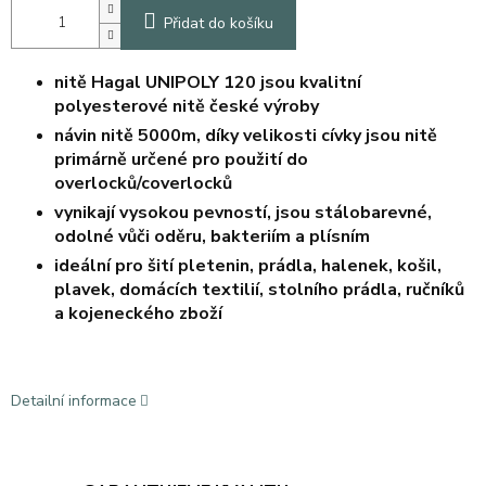
Přidat do košíku
nitě Hagal UNIPOLY 120 jsou kvalitní
polyesterové nitě české výroby
návin nitě 5000m, díky velikosti cívky jsou nitě
primárně určené
p
ro použití do
overlocků/coverlocků
vynikají vysokou pevností, jsou stálobarevné,
odolné vůči oděru, bakteriím a plísním
ideální pro šití pletenin, prádla, halenek, košil,
plavek, domácích textilií, stolního prádla, ručníků
a kojeneckého zboží
Detailní informace