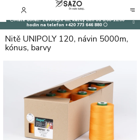
Přejít
na
NÁKUP
obsah
KOŠÍK
⚪Máte dotaz? Zavolejte mi, každý den od 8:00-18:00
hodin na telefon +420 773 646 880 ⚪
Nitě UNIPOLY 120, návin 5000m,
kónus, barvy