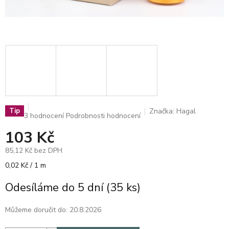
Značka:
Hagal
Tip
Průměrné
3 hodnocení
Podrobnosti hodnocení
hodnocení
103 Kč
produktu
je
85,12 Kč bez DPH
4,0
z
Měrná
0,02 Kč / 1 m
5
cena:
hvězdiček.
Odesíláme do 5 dní
(35 ks)
Můžeme doručit do:
20.8.2026