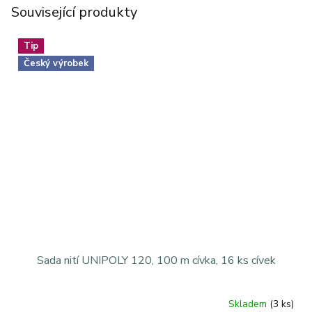
Související produkty
Tip
Český výrobek
Sada nití UNIPOLY 120, 100 m cívka, 16 ks cívek
Skladem
(3 ks)
Průměrné