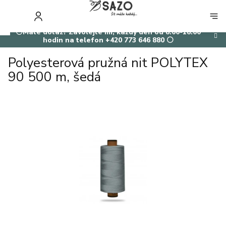
Přejít
na
NÁKUP
obsah
KOŠÍK
⚪Máte dotaz? Zavolejte mi, každý den od 8:00-18:00
hodin na telefon +420 773 646 880 ⚪
Polyesterová pružná nit POLYTEX
90 500 m, šedá