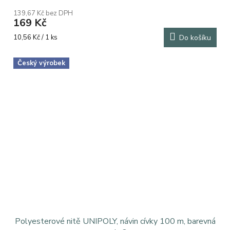
hodnocení
139,67 Kč bez DPH
produktu
169 Kč
je
5,0
Měrná
10,56 Kč / 1 ks
Do košíku
z
cena:
5
Český výrobek
hvězdiček.
Polyesterové nitě UNIPOLY, návin cívky 100 m, barevná