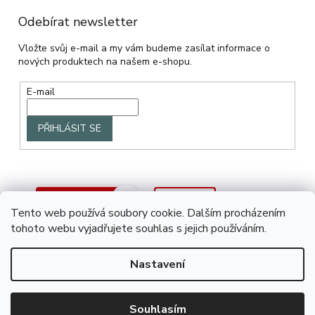
Odebírat newsletter
Vložte svůj e-mail a my vám budeme zasílat informace o
nových produktech na našem e-shopu.
E-mail
PŘIHLÁSIT SE
Tento web používá soubory cookie. Dalším procházením
tohoto webu vyjadřujete souhlas s jejich používáním.
Nastavení
Vytvořil Shoptet
Souhlasím
Copyright 2026
SAZO.CZ
. Všechna práva vyhrazena.