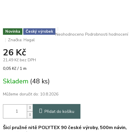
Novinka
Český výrobek
Průměrné
Neohodnoceno
Podrobnosti hodnocení
hodnocení
Značka:
Hagal
produktu
26 Kč
je
0,0
21,49 Kč bez DPH
z
5
Měrná
0,05 Kč / 1 m
hvězdiček.
cena:
Skladem
(48 ks)
Můžeme doručit do:
10.8.2026
Přidat do košíku
Šicí pružné nitě POLYTEX 90 české výroby, 500m návin,