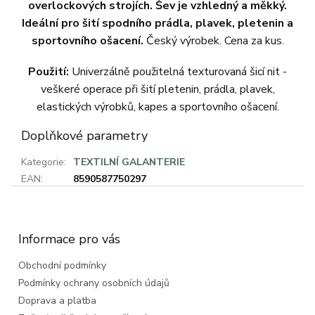
overlockových strojích. Šev je vzhledný a měkký.
Ideální pro šití spodního prádla, plavek, pletenin a
sportovního ošacení.
Český výrobek. Cena za kus.
Použití:
Univerzálně použitelná texturovaná šicí nit -
veškeré operace při šití pletenin, prádla, plavek,
elastických výrobků, kapes a sportovního ošacení.
Doplňkové parametry
Kategorie
:
TEXTILNÍ GALANTERIE
EAN
:
8590587750297
Z
á
p
a
Informace pro vás
t
Obchodní podmínky
í
Podmínky ochrany osobních údajů
Doprava a platba