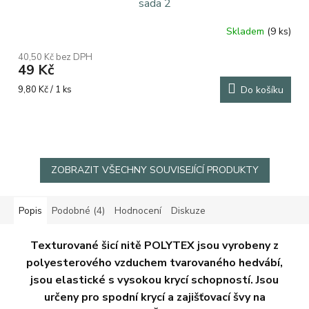
sada 2
Skladem
(9 ks)
Průměrné
hodnocení
40,50 Kč bez DPH
produktu
49 Kč
je
5,0
Měrná
9,80 Kč / 1 ks
Do košíku
z
cena:
5
hvězdiček.
ZOBRAZIT VŠECHNY SOUVISEJÍCÍ PRODUKTY
Popis
Podobné (4)
Hodnocení
Diskuze
Texturované šicí nitě POLYTEX
jsou vyrobeny z
polyesterového vzduchem tvarovaného hedvábí,
jsou elastické s vysokou krycí schopností. Jsou
určeny pro spodní krycí a zajišťovací švy na