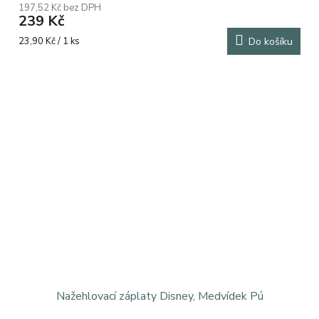
197,52 Kč bez DPH
239 Kč
Měrná
23,90 Kč / 1 ks
Do košíku
cena:
Nažehlovací záplaty Disney, Medvídek Pú