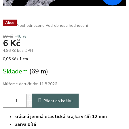
Akce
Průměrné
Neohodnoceno
Podrobnosti hodnocení
hodnocení
produktu
10 Kč
–40 %
6 Kč
je
0,0
4,96 Kč bez DPH
z
5
Měrná
0,06 Kč / 1 cm
hvězdiček.
cena:
Skladem
(69 m)
Můžeme doručit do:
11.8.2026
Přidat do košíku
krásná jemná elastická krajka v šíři 12 mm
barva bílá