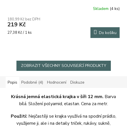
Skladem
(4 ks)
180,99 Kč bez DPH
219 Kč
Měrná
27,38 Kč / 1 ks
Do košíku
cena:
ZOBRAZIT VŠECHNY SOUVISEJÍCÍ PRODUKTY
Popis
Podobné (4)
Hodnocení
Diskuze
Krásná jemná elastická krajka v šíři 12 mm.
Barva
bílá. Složení polyamid, elastan. Cena za metr.
Použití:
Nejčastěji se krajka využívá na spodní prádlo,
využijeme ji, ale i na detaily triček, rukávy, sukně,