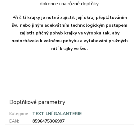
dokonce i na různé doplňky.
Při šití krajky je nutné zajistit její okraj přeplátováním
švu nebo jiným adekvátním technologickým postupem
zajistit příčný pohyb krajky ve výrobku tak, aby
nedocházelo k volnému pohybu a vytahování pružných
nití krajky ve švu.
Doplňkové parametry
Kategorie
:
TEXTILNÍ GALANTERIE
EAN
:
8596475306997
Z
á