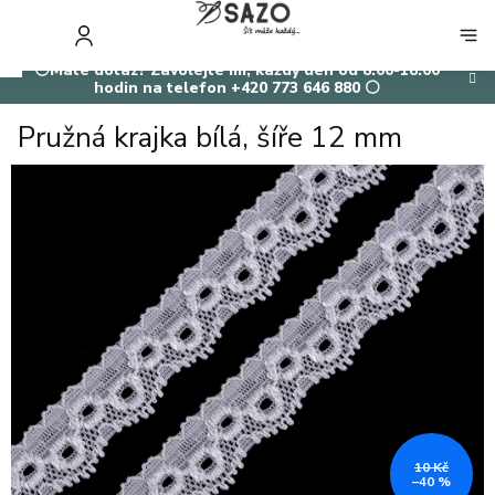
Přejít
na
NÁKUP
obsah
KOŠÍK
⚪Máte dotaz? Zavolejte mi, každý den od 8:00-18:00
hodin na telefon +420 773 646 880 ⚪
Pružná krajka bílá, šíře 12 mm
10 Kč
–40 %