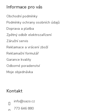
p
a
Informace pro vás
t
Obchodní podmínky
í
Podmínky ochrany osobních údajů
Doprava a platba
Zpětný odběr elektrozařízení
Záruční servis
Reklamace a vrácení zboží
Reklamační formulář
Garance kvality
Odborné poradenství
Moje objednávka
Kontakt
info
@
sazo.cz
773 646 880