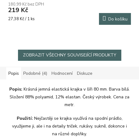
180,99 Kč bez DPH
219 Kč
Měrná
27,38 Kč / 1 ks
Do košíku
cena:
ZOBRAZIT VŠECHNY SOUVISEJÍCÍ PRODUKTY
Popis
Podobné (4)
Hodnocení
Diskuze
Popis:
Krásná jemná elastická krajka v šíři 80 mm. Barva bílá.
Složení 88% polyamid, 12% elastan. Český výrobek.
Cena za
metr.
Použití:
Nejčastěji se krajka využívá na spodní prádlo,
využijeme ji, ale i na detaily triček, rukávy, sukně, dokonce i
na různé doplňky.