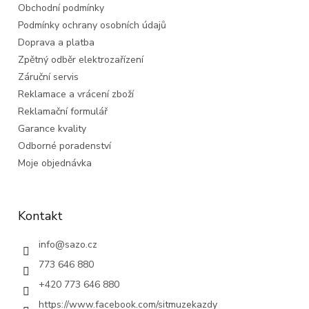
Obchodní podmínky
í
Podmínky ochrany osobních údajů
Doprava a platba
Zpětný odběr elektrozařízení
Záruční servis
Reklamace a vrácení zboží
Reklamační formulář
Garance kvality
Odborné poradenství
Moje objednávka
Kontakt
info
@
sazo.cz
773 646 880
+420 773 646 880
https://www.facebook.com/sitmuzekazdy