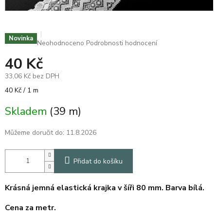
Novinka
Průměrné
Neohodnoceno
Podrobnosti hodnocení
hodnocení
40 Kč
produktu
je
33,06 Kč bez DPH
0,0
z
Měrná
40 Kč / 1 m
5
cena:
hvězdiček.
Skladem
(39 m)
Můžeme doručit do:
11.8.2026
Přidat do košíku
Krásná jemná elastická krajka v šíři 80 mm. Barva bílá.
Cena za metr.