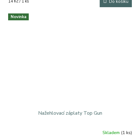
Měrná
14 Kč / 1 ks
Do košíku
cena:
Novinka
Nažehlovací záplaty Top Gun
Skladem
(1 ks)