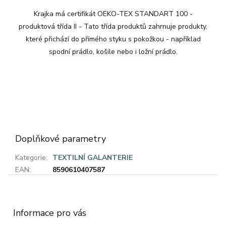
Krajka má certifikát OEKO-TEX STANDART 100 -
produktová třída II - Tato třída produktů zahrnuje produkty,
které přichází do přímého styku s pokožkou - například
spodní prádlo, košile nebo i ložní prádlo.
Doplňkové parametry
Kategorie
:
TEXTILNÍ GALANTERIE
EAN
:
8590610407587
Z
á
p
a
Informace pro vás
t