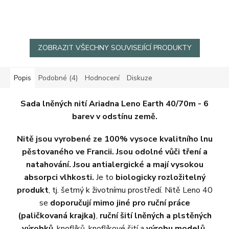
ZOBRAZIT VŠECHNY SOUVISEJÍCÍ PRODUKTY
Popis
Podobné (4)
Hodnocení
Diskuze
Sada lněných nití Ariadna Leno Earth 40/70m - 6
barev v odstínu země.
Nitě jsou vyrobené ze 100% vysoce kvalitního lnu
pěstovaného ve Francii. Jsou odolné vůči tření a
natahování. Jsou antialergické a mají vysokou
absorpci vlhkosti.
Je to
biologicky rozložitelný
produkt
, tj. šetrný k životnímu prostředí. Nitě Leno 40
se
doporučují mimo jiné pro ruční práce
(paličkovaná krajka)
,
ruční šití lněných a plstěných
výrobků
, knoflíků, knoflíkové šití a
výrobu modelů.