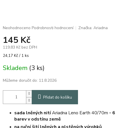
Průměrné
Neohodnoceno
Podrobnosti hodnocení
Značka:
Ariadna
hodnocení
145 Kč
produktu
je
119,83 Kč bez DPH
0,0
z
Měrná
24,17 Kč / 1 ks
5
cena:
hvězdiček.
Skladem
(3 ks)
Můžeme doručit do:
11.8.2026
Přidat do košíku
sada lněných nití
Ariadna Leno Earth 40/70m
-
6
barev v odstínu země
na ruční šití lněných a plstěných výrobků