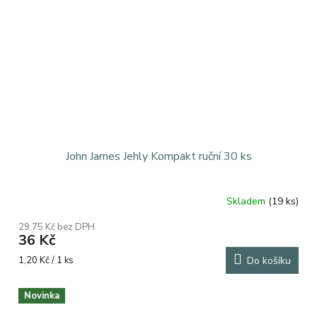
John James Jehly Kompakt ruční 30 ks
Skladem
(19 ks)
29,75 Kč bez DPH
36 Kč
Měrná
1,20 Kč / 1 ks
Do košíku
cena:
Novinka