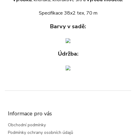
Specifikace 38x2 tex, 70 m
Barvy v sadě:
Údržba:
Z
á
p
a
Informace pro vás
t
Obchodní podmínky
í
Podmínky ochrany osobních údajů