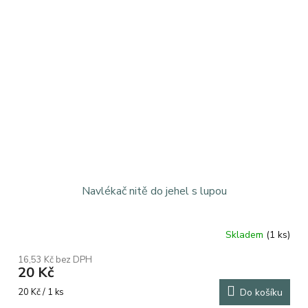
Navlékač nitě do jehel s lupou
Skladem
(1 ks)
16,53 Kč bez DPH
20 Kč
Měrná
20 Kč / 1 ks
Do košíku
cena: