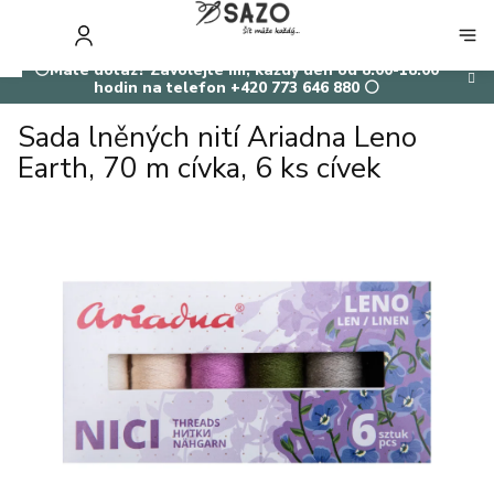
Přejít
na
NÁKUP
obsah
KOŠÍK
⚪Máte dotaz? Zavolejte mi, každý den od 8:00-18:00
hodin na telefon +420 773 646 880 ⚪
Sada lněných nití Ariadna Leno
Earth, 70 m cívka, 6 ks cívek