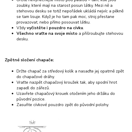
zoubky, které mají na starost posun látky. Mezi ně a
stehovou desku se totiž nepořádek ukládá nejvíc a pěkně
se tam lisuje. Když je ho tam pak moc, stroj přestane
provazovat, nebo přímo posouvat látku.
Vždy
vyčistěte i pouzdro na cívku
.
Všechno vraťte na svoje místo
a přišroubujte stehovou
desku.
Zpětné složení chapače:
Držte chapač za středový kolík a nasaďte jej opatrně zpět
do chapačové dráhy.
Vraťte nazpět chapačový kroužek tak, aby spodní hrot
zapadl do zářezů.
Uzavřete chapačový krouek otočením jeho držáku do
původní pozice.
Zasuňte cívkové pouzdro zpět do původní polohy.