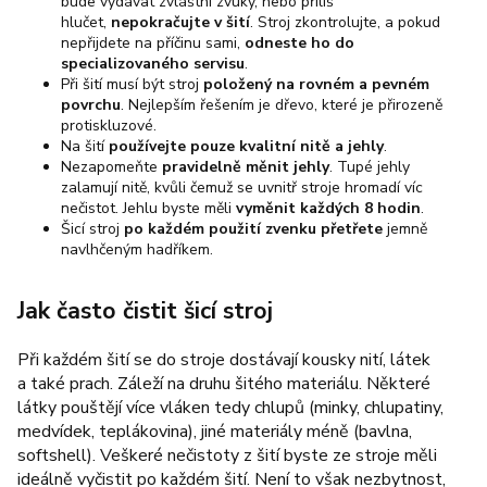
bude vydávat zvláštní zvuky, nebo příliš
hlučet,
nepokračujte v šití
. Stroj zkontrolujte, a pokud
nepřijdete na příčinu sami,
odneste ho do
specializovaného servisu
.
Při šití musí být stroj
položený na rovném a pevném
povrchu
. Nejlepším řešením je dřevo, které je přirozeně
protiskluzové.
Na šití
používejte pouze kvalitní nitě a jehly
.
Nezapomeňte
pravidelně měnit jehly
. Tupé jehly
zalamují nitě, kvůli čemuž se uvnitř stroje hromadí víc
nečistot. Jehlu byste měli
vyměnit každých 8 hodin
.
Šicí stroj
po každém použití zvenku přetřete
jemně
navlhčeným hadříkem.
Jak často čistit šicí stroj
Při každém šití se do stroje dostávají kousky nití, látek
a také prach. Záleží na druhu šitého materiálu. Některé
látky pouštějí více vláken tedy chlupů (minky, chlupatiny,
medvídek, teplákovina), jiné materiály méně (bavlna,
softshell). Veškeré nečistoty z šití byste ze stroje měli
ideálně vyčistit po každém šití. Není to však nezbytnost,