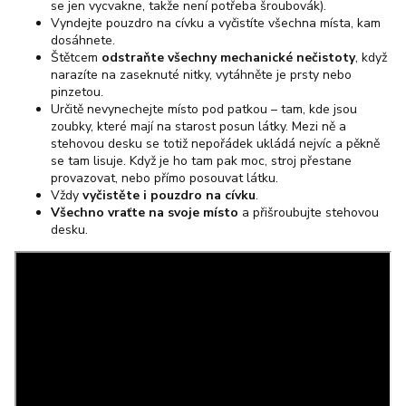
se jen vycvakne, takže není potřeba šroubovák).
Vyndejte pouzdro na cívku a vyčistíte všechna místa, kam
dosáhnete.
Štětcem
odstraňte všechny mechanické nečistoty
, když
narazíte na zaseknuté nitky, vytáhněte je prsty nebo
pinzetou.
Určitě nevynechejte místo pod patkou – tam, kde jsou
zoubky, které mají na starost posun látky. Mezi ně a
stehovou desku se totiž nepořádek ukládá nejvíc a pěkně
se tam lisuje. Když je ho tam pak moc, stroj přestane
provazovat, nebo přímo posouvat látku.
Vždy
vyčistěte i pouzdro na cívku
.
Všechno vraťte na svoje místo
a přišroubujte stehovou
desku.