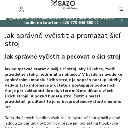
Přejít
na
NÁKUP
obsah
KOŠÍK
⚪Máte dotaz? Zavolejte mi, každý den od 8:00-18:00
hodin na telefon +420 773 646 880 ⚪
Jak správně vyčistit a promazat šicí
stroj
Jak správně vyčistit a pečovat o šicí stroj
Jak se správně starat o svůj šicí stroj, aby šil lehce, tvořil
pravidelné stehy, nedrhnul a nehlučel? V každém návodu ke
konkrétnímu modelu šicího stroje je popsán postup údržby.
Vždy si tyto informace pročtěte a postupujte podle nich.
Ale je pár základních kroků, které můžete dělat u všech
šicích strojů. A pokud budete stroj čistit a mazat
pravidelně, prodloužíte jeho bezproblémový chod o mnoho
let.
Rada zkušených švadlen však zní, že byste Váš stroj měli aspoň
jednou za pár let k odborníkovi přece jen odnést na hloubkové