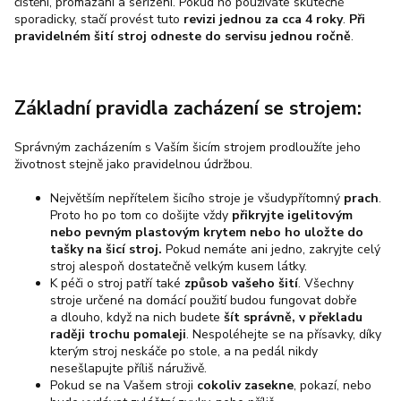
čištění, promazání a seřízení. Pokud ho používáte skutečně
sporadicky, stačí provést tuto
revizi jednou za cca 4 roky
.
Při
pravidelném šití stroj odneste do servisu jednou ročně
.
Základní pravidla zacházení se strojem:
Správným zacházením s Vaším šicím strojem prodloužíte jeho
životnost stejně jako pravidelnou údržbou.
Největším nepřítelem šicího stroje je
všudypřítomný
prach
.
Proto ho po tom co došijte vždy
přikryjte igelitovým
nebo pevným plastovým krytem nebo ho uložte do
tašky na šicí stroj.
Pokud nemáte ani jedno, zakryjte celý
stroj alespoň dostatečně velkým kusem látky.
K péči o stroj patří také
způsob vašeho šití
. Všechny
stroje určené na domácí použití budou fungovat dobře
a dlouho, když na nich budete
šít správně, v překladu
raději trochu pomaleji
. Nespoléhejte se na přísavky, díky
kterým stroj neskáče po stole, a na pedál nikdy
nesešlapujte příliš náruživě.
Pokud se na Vašem stroji
cokoliv zasekne
, pokazí, nebo