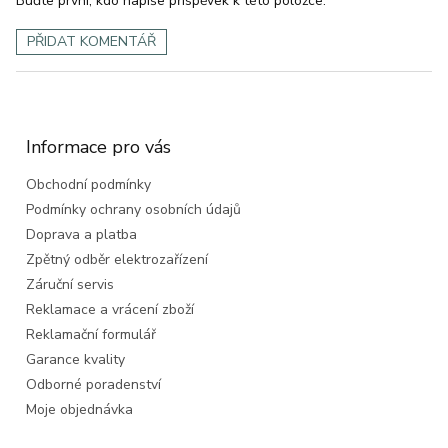
Buďte první, kdo napíše příspěvek k této položce.
PŘIDAT KOMENTÁŘ
Z
á
p
a
Informace pro vás
t
Obchodní podmínky
í
Podmínky ochrany osobních údajů
Doprava a platba
Zpětný odběr elektrozařízení
Záruční servis
Reklamace a vrácení zboží
Reklamační formulář
Garance kvality
Odborné poradenství
Moje objednávka