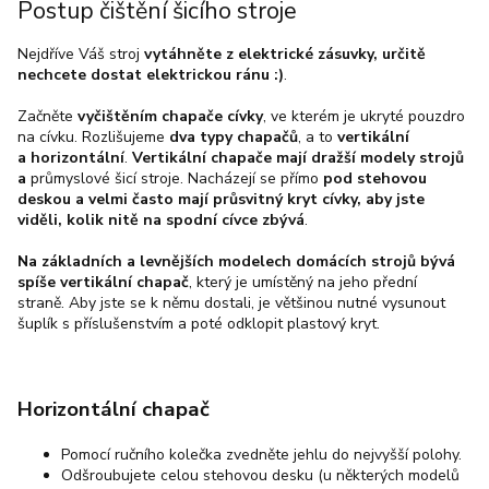
Postup čištění šicího stroje
Nejdříve Váš stroj
vytáhněte z elektrické zásuvky, určitě
nechcete dostat elektrickou ránu :)
.
Začněte
vyčištěním chapače cívky
, ve kterém je ukryté pouzdro
na cívku. Rozlišujeme
dva typy chapačů
, a to
vertikální
a horizontální
.
Vertikální chapače mají dražší modely strojů
a
průmyslové šicí stroje. Nacházejí se přímo
pod stehovou
deskou a velmi často mají průsvitný kryt cívky, aby jste
viděli, kolik nitě na spodní cívce zbývá
.
Na základních a levnějších modelech domácích strojů bývá
spíše vertikální chapač
, který je umístěný na jeho přední
straně.
Aby jste se k němu dostali, je většinou nutné vysunout
šuplík s příslušenstvím a poté odklopit plastový kryt.
Horizontální chapač
Pomocí ručního kolečka zvedněte jehlu do nejvyšší polohy.
Odšroubujete celou stehovou desku (u některých modelů