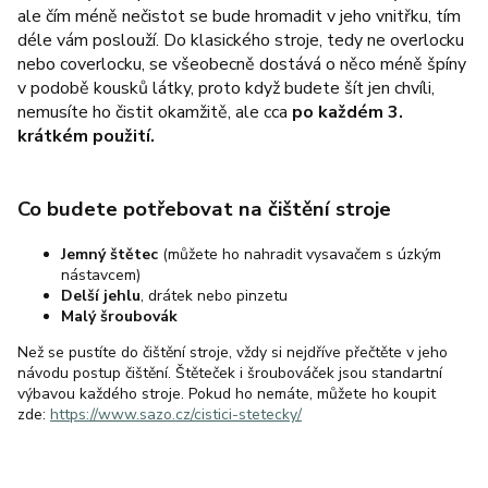
ale čím méně nečistot se bude hromadit v jeho vnitřku, tím
déle vám poslouží. Do klasického stroje, tedy ne overlocku
nebo coverlocku, se všeobecně dostává o něco méně špíny
v podobě kousků látky, proto když budete šít jen chvíli,
nemusíte ho čistit okamžitě, ale cca
po každém 3.
krátkém použití.
Co budete potřebovat na čištění stroje
Jemný štětec
(můžete ho nahradit vysavačem s úzkým
nástavcem)
Delší jehlu
, drátek nebo pinzetu
Malý šroubovák
Než se pustíte do čištění stroje, vždy si nejdříve přečtěte v jeho
návodu postup čištění. Štěteček i šroubováček jsou standartní
výbavou každého stroje. Pokud ho nemáte, můžete ho koupit
zde:
https://www.sazo.cz/cistici-stetecky/