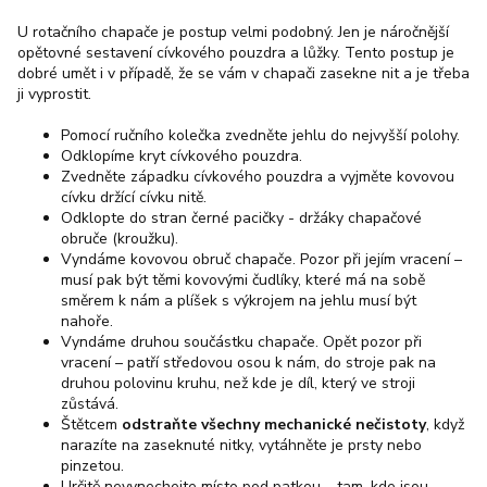
U rotačního chapače je postup velmi podobný. Jen je náročnější
opětovné sestavení cívkového pouzdra a lůžky. Tento postup je
dobré umět i v případě, že se vám v chapači zasekne nit a je třeba
ji vyprostit.
Pomocí ručního kolečka zvedněte jehlu do nejvyšší polohy.
Odklopíme kryt cívkového pouzdra.
Zvedněte západku cívkového pouzdra a vyjměte kovovou
cívku držící cívku nitě.
Odklopte do stran černé pacičky - držáky chapačové
obruče (kroužku).
Vyndáme kovovou obruč chapače. Pozor při jejím vracení –
musí pak být těmi kovovými čudlíky, které má na sobě
směrem k nám a plíšek s výkrojem na jehlu musí být
nahoře.
Vyndáme druhou součástku chapače. Opět pozor při
vracení – patří středovou osou k nám, do stroje pak na
druhou polovinu kruhu, než kde je díl, který ve stroji
zůstává.
Štětcem
odstraňte všechny mechanické nečistoty
, když
narazíte na zaseknuté nitky, vytáhněte je prsty nebo
pinzetou.
Určitě nevynechejte místo pod patkou – tam, kde jsou