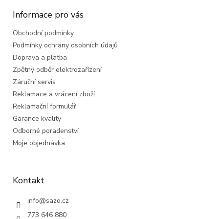
p
a
Informace pro vás
t
Obchodní podmínky
í
Podmínky ochrany osobních údajů
Doprava a platba
Zpětný odběr elektrozařízení
Záruční servis
Reklamace a vrácení zboží
Reklamační formulář
Garance kvality
Odborné poradenství
Moje objednávka
Kontakt
info
@
sazo.cz
773 646 880