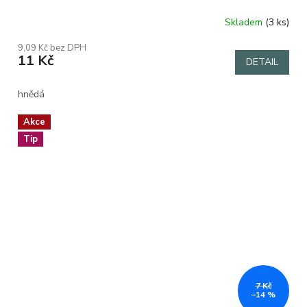
Skladem
(3 ks)
Průměrné
hodnocení
9,09 Kč bez DPH
produktu
11 Kč
DETAIL
je
5,0
z
hnědá
5
hvězdiček.
Akce
Tip
7 Kč
–14 %