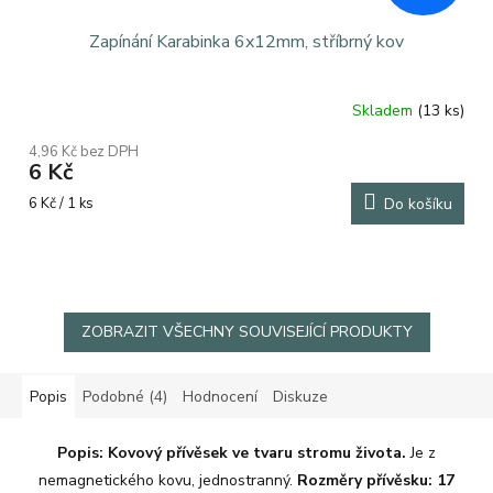
Zapínání Karabinka 6x12mm, stříbrný kov
Skladem
(13 ks)
4,96 Kč bez DPH
6 Kč
Měrná
6 Kč / 1 ks
Do košíku
cena:
ZOBRAZIT VŠECHNY SOUVISEJÍCÍ PRODUKTY
Popis
Podobné (4)
Hodnocení
Diskuze
Popis: Kovový přívěsek ve tvaru stromu života.
Je z
nemagnetického kovu, jednostranný.
Rozměry přívěsku: 17