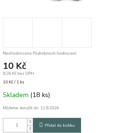
Průměrné
Neohodnoceno
Podrobnosti hodnocení
hodnocení
10 Kč
produktu
je
8,26 Kč bez DPH
0,0
z
Měrná
10 Kč / 1 ks
5
cena:
hvězdiček.
Skladem
(18 ks)
Můžeme doručit do:
11.8.2026
Přidat do košíku