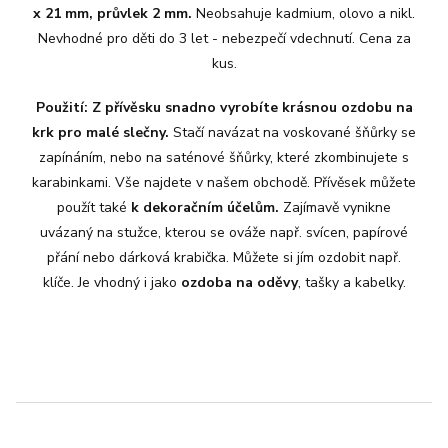
x 21 mm, průvlek 2 mm.
Neobsahuje kadmium, olovo a nikl.
Nevhodné pro děti do 3 let - nebezpečí vdechnutí.
Cena za
kus.
Použití: Z přívěsku snadno vyrobíte krásnou ozdobu na
krk pro malé slečny.
Stačí navázat na voskované šňůrky se
zapínáním, nebo na saténové šňůrky, které zkombinujete s
karabinkami. Vše najdete v našem obchodě. Přívěsek můžete
použít také
k dekoračním účelům.
Zajímavě vynikne
uvázaný na stužce, kterou se ováže např. svícen, papírové
přání nebo dárková krabička. Můžete si jím ozdobit např.
klíče. Je vhodný i jako
ozdoba na oděvy
, tašky a kabelky.
Z
á