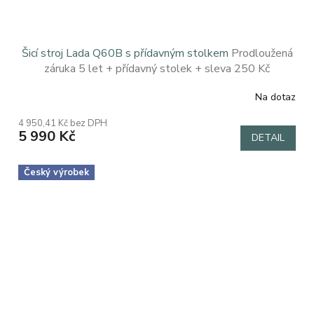
Šicí stroj Lada Q60B s přídavným stolkem
Prodloužená
záruka 5 let + přídavný stolek + sleva 250 Kč
Na dotaz
Průměrné
hodnocení
4 950,41 Kč bez DPH
produktu
5 990 Kč
DETAIL
je
4,9
z
Český výrobek
5
hvězdiček.