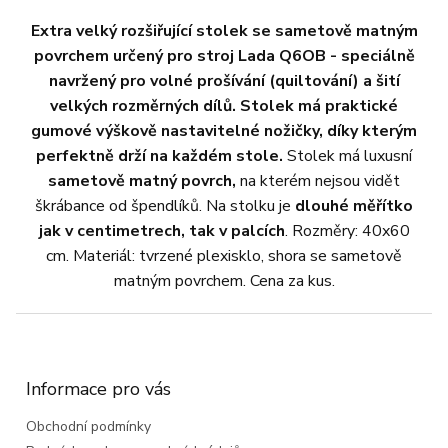
Extra velký rozšiřující stolek se sametově matným
povrchem určený pro stroj Lada Q6OB
- speciálně
navržený pro volné prošívání (quiltování) a šití
velkých rozměrných dílů. Stolek má praktické
gumové výškově nastavitelné nožičky, díky kterým
perfektně drží na každém stole.
Stolek má luxusní
sametově matný povrch,
na kterém nejsou vidět
škrábance od špendlíků. Na stolku je
dlouhé měřítko
jak v centimetrech, tak v palcích
. Rozměry: 40x60
cm. Materiál: tvrzené plexisklo, shora se sametově
matným povrchem. Cena za kus.
Z
á
p
a
Informace pro vás
t
Obchodní podmínky
í