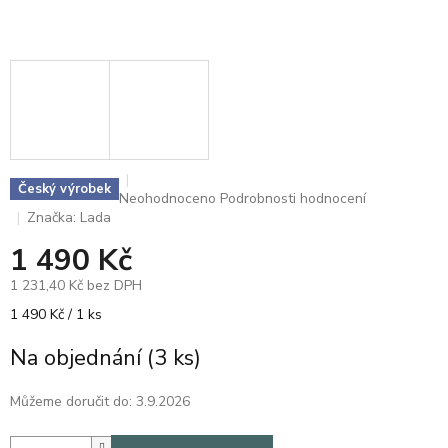
Český výrobek
Průměrné
Neohodnoceno
Podrobnosti hodnocení
hodnocení
Značka:
Lada
produktu
1 490 Kč
je
0,0
1 231,40 Kč bez DPH
z
5
Měrná
1 490 Kč / 1 ks
hvězdiček.
cena:
Na objednání
(3 ks)
Můžeme doručit do:
3.9.2026