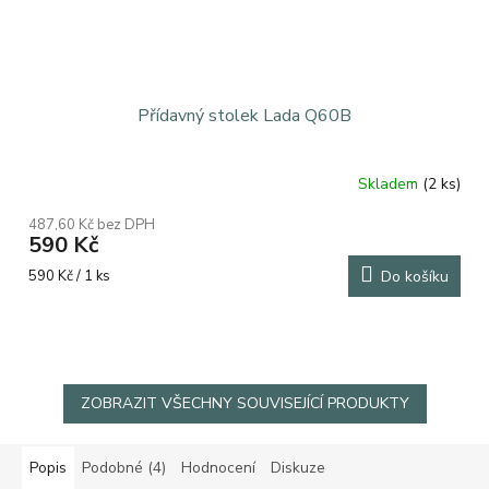
Přídavný stolek Lada Q60B
Skladem
(2 ks)
487,60 Kč bez DPH
590 Kč
Měrná
590 Kč / 1 ks
Do košíku
cena:
ZOBRAZIT VŠECHNY SOUVISEJÍCÍ PRODUKTY
Popis
Podobné (4)
Hodnocení
Diskuze