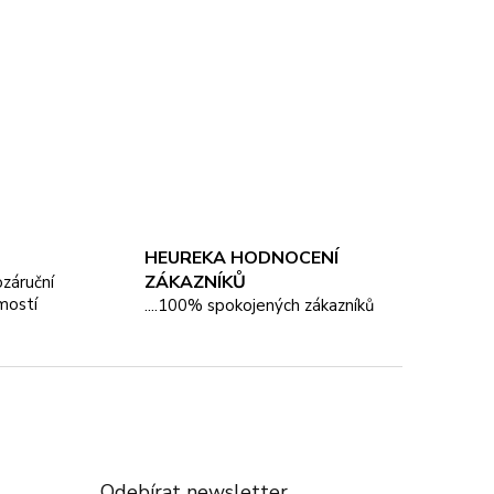
HEUREKA HODNOCENÍ
ZÁKAZNÍKŮ
pozáruční
mostí
....100% spokojených zákazníků
Odebírat newsletter