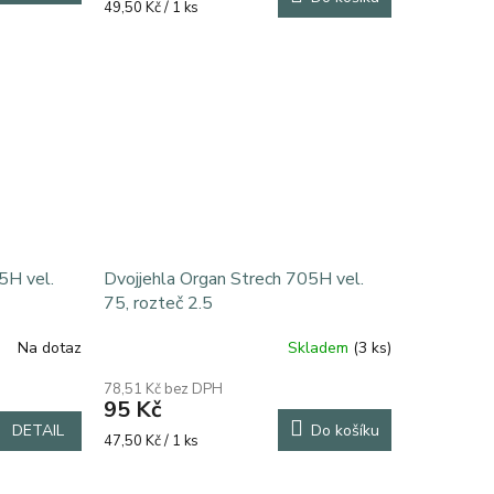
Měrná
49,50 Kč / 1 ks
cena:
5H vel.
Dvojjehla Organ Strech 705H vel.
75, rozteč 2.5
Na dotaz
Skladem
(3 ks)
Průměrné
hodnocení
78,51 Kč bez DPH
produktu
95 Kč
je
DETAIL
Do košíku
5,0
Měrná
47,50 Kč / 1 ks
z
cena:
5