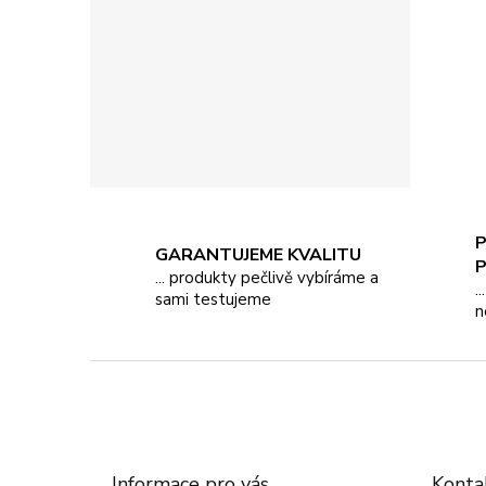
P
GARANTUJEME KVALITU
... produkty pečlivě vybíráme a
.
sami testujeme
n
Z
á
p
a
t
Informace pro vás
Konta