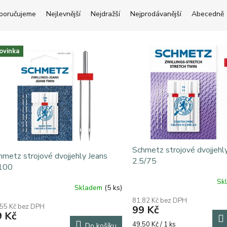
poručujeme
Nejlevnější
Nejdražší
Nejprodávanější
Abecedně
ovinka
Schmetz strojové dvojjehly
hmetz strojové dvojjehly Jeans
2.5/75
100
Sk
Skladem
(5 ks)
81,82 Kč bez DPH
,55 Kč bez DPH
99 Kč
9 Kč
Měrná
49,50 Kč / 1 ks
Do košíku