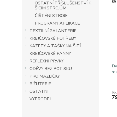
Mě
89 
OSTATNÍ PŘÍSLUŠENSTVÍ K
cen
ŠICÍM STROJŮM
ČIŠTÉNÍ STROJE
PROGRAMY APLIKACE
TEXTILNÍ GALANTERIE
KREJČOVSKÉ POTŘEBY
KAZETY A TAŠKY NA ŠITÍ
KREJČOVSKÉ PANNY
REFLEXNÍ PRVKY
Dv
ODĚVY BEZ POTISKU
ro
PRO MAZLÍČKY
BIŽUTERIE
OSTATNÍ
65
7
VÝPRODEJ