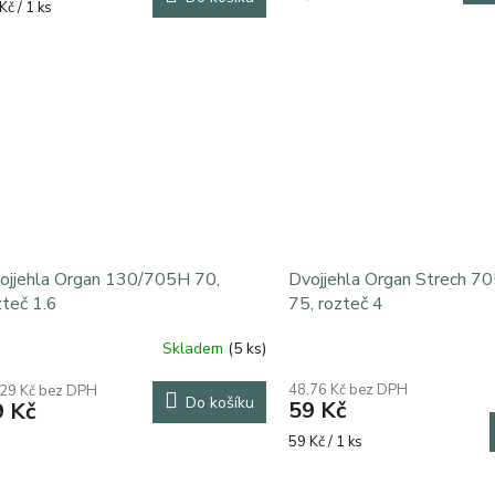
rná
Kč / 1 ks
cena:
a:
ojjehla Organ 130/705H 70,
Dvojjehla Organ Strech 70
zteč 1.6
75, rozteč 4
Skladem
(5 ks)
Průměrné
hodnocení
48,76 Kč bez DPH
,29 Kč bez DPH
produktu
Do košíku
59 Kč
9 Kč
je
5,0
Měrná
59 Kč / 1 ks
z
cena:
5