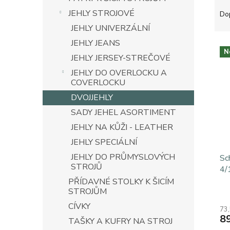
Ř
n
a
e
JEHLY STROJOVÉ
Do
z
l
JEHLY UNIVERZÁLNÍ
e
JEHLY JEANS
V
n
N
ý
í
JEHLY JERSEY-STREČOVÉ
p
p
JEHLY DO OVERLOCKU A
i
r
COVERLOCKU
s
o
DVOJJEHLY
p
d
SADY JEHEL ASORTIMENT
r
u
o
k
JEHLY NA KŮŽI - LEATHER
d
t
JEHLY SPECIÁLNÍ
u
ů
JEHLY DO PRŮMYSLOVÝCH
k
Sc
STROJŮ
t
4/
ů
PŘÍDAVNÉ STOLKY K ŠICÍM
STROJŮM
CÍVKY
73
8
TAŠKY A KUFRY NA STROJ