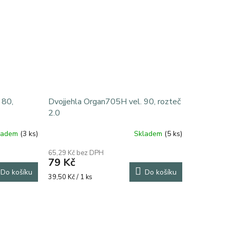
hvězdiček.
 80,
Dvojjehla Organ705H vel. 90, rozteč
2.0
ladem
(3 ks)
Skladem
(5 ks)
65,29 Kč bez DPH
79 Kč
Do košíku
Do košíku
Měrná
39,50 Kč / 1 ks
cena: