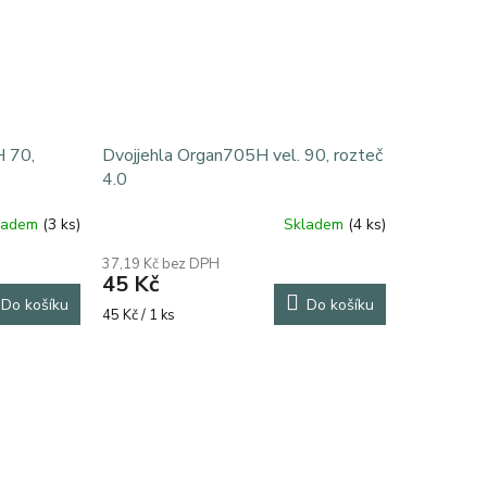
H 70,
Dvojjehla Organ705H vel. 90, rozteč
k
4.0
ladem
(3 ks)
Skladem
(4 ks)
37,19 Kč bez DPH
45 Kč
Do košíku
Do košíku
Měrná
45 Kč / 1 ks
cena: