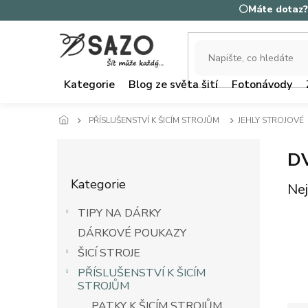
Přejít
⚪Máte dotaz? 
na
obsah
Kategorie
Blog ze světa šití
Fotonávody
PŘÍSLUŠENSTVÍ K ŠICÍM STROJŮM
JEHLY STROJOVÉ
P
D
o
Přeskočit
s
Kategorie
kategorie
Nej
t
r
TIPY NA DÁRKY
a
DÁRKOVÉ POUKAZY
n
n
ŠICÍ STROJE
í
PŘÍSLUŠENSTVÍ K ŠICÍM
p
STROJŮM
a
PATKY K ŠICÍM STROJŮM