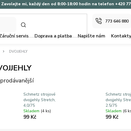
Zavolejte mi, každý den od 8:00-18:00 hodin na telefon +420 7
773 646 880
HLEDAT
Záruční servis
Doprava a platba
Napište nám
Kontakt
DVOJJEHLY
VOJJEHLY
prodávanější
Schmetz strojové
Schmetz stro
dvojjehly Stretch,
dvojjehly Stre
4,0/75
2.5/75
Skladem
(4 ks)
Skladem
(6 k
99 Kč
99 Kč