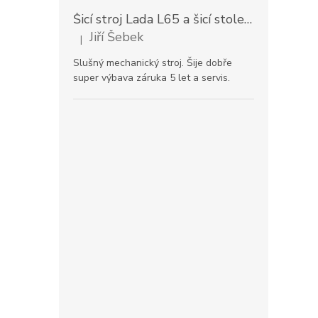
Šicí stroj Lada L65 a šicí stolek
Prodloužen
Jiří Šebek
|
Hodnocení produktu je 5 z 5 hvězdiček.
Slušný mechanický stroj. Šije dobře
super výbava záruka 5 let a servis.