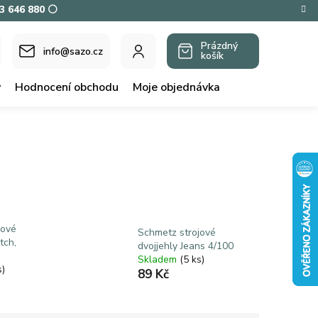
73 646 880 ⚪
Prázdný
info@sazo.cz
košík
NÁKUPNÍ
KOŠÍK
y
Hodnocení obchodu
Moje objednávka
jové
Schmetz strojové
tch,
dvojjehly Jeans 4/100
Skladem
(5 ks)
s)
89 Kč