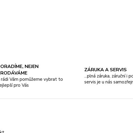
ORADÍME, NEJEN
ZÁRUKA A SERVIS
PRODÁVÁME
...plná záruka, záruční i 
.. rádi Vám pomůžeme vybrat to
servis je u nás samozřej
ejlepší pro Vás
kt