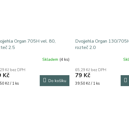
ojjehla Organ 705H vel. 80,
Dvojjehla Organ 130/705
ená záruka 5 let + přídavný stolek + sada patek a dáre
zteč 2.5
rozteč 2.0
Skladem
(4 ks)
Sk
ůměrné
Průměrné
dnocení
hodnocení
,29 Kč bez DPH
65,29 Kč bez DPH
oduktu
produktu
9 Kč
79 Kč
je
Do košíku
5,0
rná
Měrná
50 Kč / 1 ks
39,50 Kč / 1 ks
z
a:
cena:
5
O
zdiček.
hvězdiček.
v
l
á
d
a