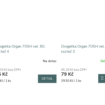
hvězdiček.
ojjehla Organ 705H vel. 80,
Dvojjehla Organ 705H vel.
zteč 4
rozteč 3
Na dotaz
Sk
ůměrné
Průměrné
dnocení
hodnocení
,19 Kč bez DPH
65,29 Kč bez DPH
oduktu
produktu
5 Kč
79 Kč
je
DETAIL
5,0
rná
Měrná
Kč / 1 ks
39,50 Kč / 1 ks
z
a:
cena:
5
zdiček.
hvězdiček.