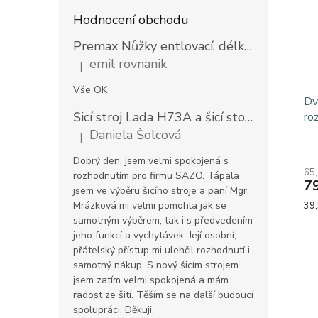
Hodnocení obchodu
Premax Nůžky entlovací, délka 23 cm
emil rovnanik
|
Hodnocení produktu je 5 z 5 hvězdiček.
Vše OK
Dv
Šicí stroj Lada H73A a šicí stolek
Prodlouž
ro
Daniela Šolcová
|
Hodnocení produktu je 5 z 5 hvězdiček.
Pr
Dobrý den, jsem velmi spokojená s
ho
65
pr
rozhodnutím pro firmu SAZO. Tápala
7
je
jsem ve výběru šicího stroje a paní Mgr.
5,0
Mě
Mrázková mi velmi pomohla jak se
39,
z
cen
samotným výběrem, tak i s předvedením
5
jeho funkcí a vychytávek. Její osobní,
hvě
přátelský přístup mi ulehčil rozhodnutí i
samotný nákup. S nový šicím strojem
jsem zatím velmi spokojená a mám
radost ze šití. Těším se na další budoucí
spolupráci. Děkuji.