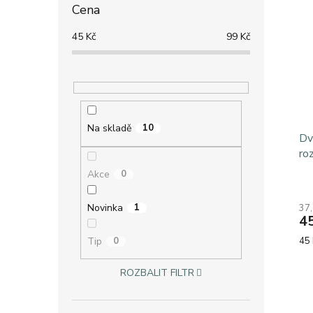
Cena
45
Kč
99
Kč
Na skladě
10
Dv
ro
Akce
0
Pr
ho
Novinka
1
37
pr
4
je
5,0
Mě
Tip
0
45 
z
cen
5
ROZBALIT FILTR
hvě