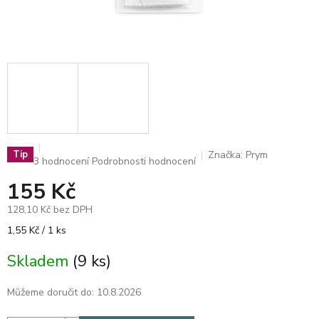
Značka:
Prym
Tip
Průměrné
3 hodnocení
Podrobnosti hodnocení
hodnocení
155 Kč
produktu
je
128,10 Kč bez DPH
5,0
z
Měrná
1,55 Kč / 1 ks
5
cena:
hvězdiček.
Skladem
(9 ks)
Můžeme doručit do:
10.8.2026