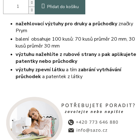
Přidat do košíku
nažehlovací výztuhy pro druky a průchodky
značky
Prym
balení obsahuje 100 kusů: 70 kusů průměr 20 mm, 30
kusů průměr 30 mm
výztuhu nažehlíte z rubové strany
a
pak aplikujete
patentky nebo průchodky
výztuhy zpevní látku
a tím
zabrání vytrhávání
průchodek
a patentek z látky