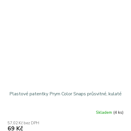
Plastové patentky Prym Color Snaps průsvitné, kulaté
Skladem
(4 ks)
Průměrné
hodnocení
57,02 Kč bez DPH
produktu
69 Kč
je