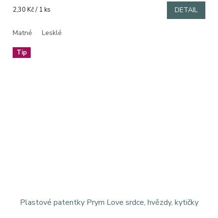
5,0
Měrná
2,30 Kč / 1 ks
DETAIL
z
cena:
5
Matné
Lesklé
hvězdiček.
Tip
Plastové patentky Prym Love srdce, hvězdy, kytičky