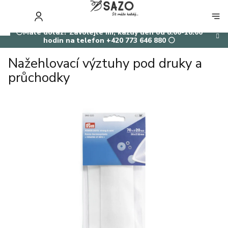
Přejít
na
NÁKUP
obsah
KOŠÍK
⚪Máte dotaz? Zavolejte mi, každý den od 8:00-18:00
hodin na telefon +420 773 646 880 ⚪
Nažehlovací výztuhy pod druky a
průchodky