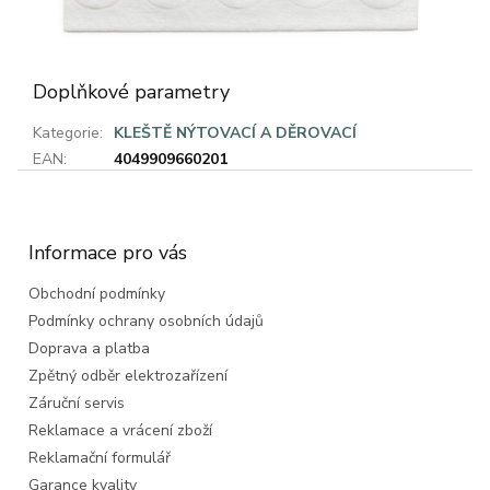
Doplňkové parametry
Kategorie
:
KLEŠTĚ NÝTOVACÍ A DĚROVACÍ
EAN
:
4049909660201
Z
á
p
a
Informace pro vás
t
Obchodní podmínky
í
Podmínky ochrany osobních údajů
Doprava a platba
Zpětný odběr elektrozařízení
Záruční servis
Reklamace a vrácení zboží
Reklamační formulář
Garance kvality