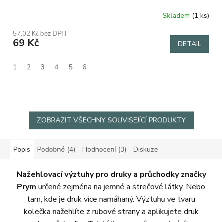
Skladem
(1 ks)
Průměrné
hodnocení
57,02 Kč bez DPH
produktu
69 Kč
DETAIL
je
1,0
z
1
2
3
4
5
6
5
hvězdiček.
ZOBRAZIT VŠECHNY SOUVISEJÍCÍ PRODUKTY
Popis
Podobné (4)
Hodnocení (3)
Diskuze
Nažehlovací výztuhy pro druky a průchodky značky
Prym
určené zejména na jemné a strečové látky. Nebo
tam, kde je druk více namáhaný. Výztuhu ve tvaru
kolečka nažehlíte z rubové strany a aplikujete druk