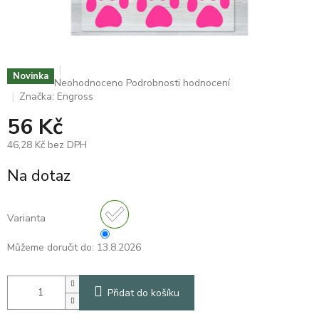
Novinka
Průměrné
Neohodnoceno
Podrobnosti hodnocení
hodnocení
Značka:
Engross
produktu
56 Kč
je
0,0
46,28 Kč bez DPH
z
5
Měrná
Na dotaz
hvězdiček.
cena:
Varianta
Můžeme doručit do:
13.8.2026
Přidat do košíku