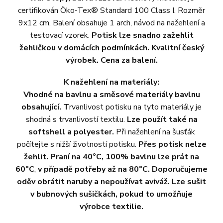
certifikován Öko-Tex® Standard 100 Class I. Rozměr
9x12 cm. Balení obsahuje 1 arch, návod na nažehlení a
testovací vzorek.
Potisk lze snadno zažehlit
žehličkou v domácích podmínkách. Kvalitní český
výrobek. Cena za balení.
K nažehlení na materiály:
Vhodné na bavlnu a směsové materiály bavlnu
obsahující. T
rvanlivost potisku na tyto materiály je
shodná s trvanlivostí textilu.
Lze použít také na
softshell a polyester.
Při nažehlení na šusťák
počítejte s nižší životností potisku.
Přes potisk nelze
žehlit. Praní na 40°C, 100% bavlnu lze prát na
60°C
,
v případě potřeby až na 80°C. Doporučujeme
oděv obrátit naruby a nepoužívat aviváž. Lze sušit
v bubnových sušičkách, pokud to umožňuje
výrobce textilie.