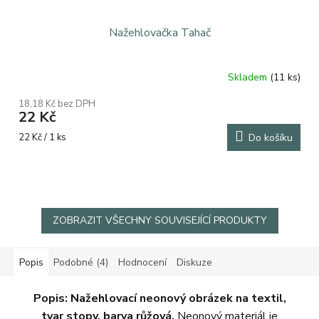
Nažehlovačka Tahač
Skladem
(11 ks)
Průměrné
hodnocení
18,18 Kč bez DPH
produktu
22 Kč
je
5,0
Měrná
22 Kč / 1 ks
Do košíku
z
cena:
5
hvězdiček.
ZOBRAZIT VŠECHNY SOUVISEJÍCÍ PRODUKTY
Popis
Podobné (4)
Hodnocení
Diskuze
Popis: Nažehlovací neonový obrázek na textil,
tvar stopy, barva růžová.
Neonový materiál je