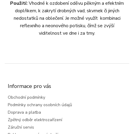
Použití:
Vhodné k ozdobení oděvu pěkným a efektním
doplňkem, k zakrytí drobných vad, skvrnek či jiných
nedostatků na oblečení. Je možné využít kombinaci
reflexního a neonového potisku, čímž se zvýší
viditelnost ve dne i za tmy.
Z
á
p
a
Informace pro vás
t
Obchodní podmínky
í
Podmínky ochrany osobních údajů
Doprava a platba
Zpětný odběr elektrozařízení
Záruční servis