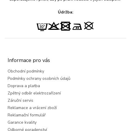
Údržba:
Z
á
p
a
Informace pro vás
t
Obchodní podmínky
í
Podmínky ochrany osobních údajů
Doprava a platba
Zpětný odběr elektrozařízení
Záruční servis
Reklamace a vrácení zboží
Reklamační formulář
Garance kvality
Odborné poradenství