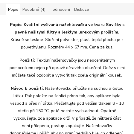
Popis
Podobné (4)
Hodnocení
Diskuze
Popis:
Kvalitní vyšívaná nažehlovačka ve tvaru Sovičky s
pevně našitými flitry a lesklým lurexovým prošitím.
Krásně se leskne. Složení polyester, plast, lepící plocha je z
polyethylenu. Rozměry 44 x 67 mm. Cena za kus.
Použití:
Textilní nažehlovačky jsou neocenitelným
pomocníkem nejen při opravě děravého oblečení. Oděv s nimi
můžete také ozdobit a vytvořit tak zcela originální kousek.
Návod k použití:
Nažehlovačku přiložte na suchou a čistou
látku. Pak položte na žehlicí prkno tak, aby aplikace byla
vespod a přes ní látka. Přežehlujte pod větším tlakem 8 - 10
vteřin při 150 °C, poté nechte vychladnout. Opatrně
vyzkoušejte, zda aplikace drží. V případě, že některá část
není přilepena, postup zopakujte. Nažehlovačky
doporučujeme i přišít, aby po praní nedošlo k jejich odlepení.