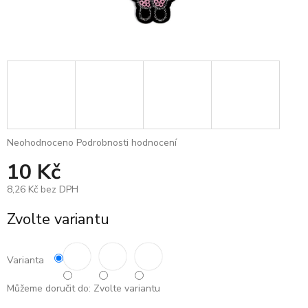
Průměrné
Neohodnoceno
Podrobnosti hodnocení
hodnocení
10 Kč
produktu
je
8,26 Kč bez DPH
0,0
z
Měrná
Zvolte variantu
5
cena:
hvězdiček.
Varianta
Můžeme doručit do:
Zvolte variantu