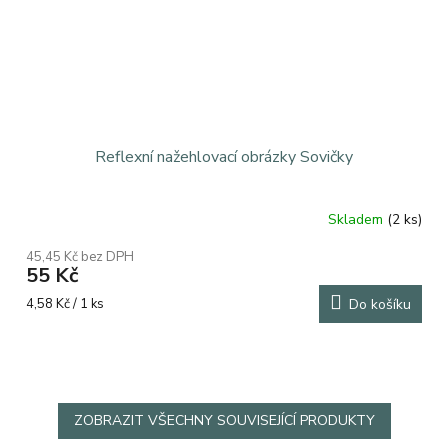
Reflexní nažehlovací obrázky Sovičky
Skladem
(2 ks)
45,45 Kč bez DPH
55 Kč
Měrná
4,58 Kč / 1 ks
Do košíku
cena:
ZOBRAZIT VŠECHNY SOUVISEJÍCÍ PRODUKTY