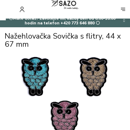
Přejít
na
NÁKUP
obsah
KOŠÍK
⚪Máte dotaz? Zavolejte mi, každý den od 8:00-18:00
hodin na telefon +420 773 646 880 ⚪
Nažehlovačka Sovička s flitry, 44 x
67 mm