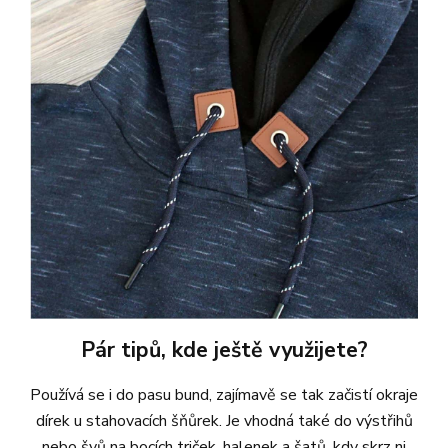
Pár tipů, kde ještě využijete?
Používá se i do pasu bund, zajímavě se tak začistí okraje
dírek u stahovacích šňůrek. Je vhodná také do výstřihů
nebo švů na bocích triček, halenek a šatů, kdy skrz ni