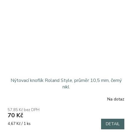
Nýtovací knoflík Roland Style, průměr 10,5 mm, černý
nikl
Na dotaz
Průměrné
hodnocení
57,85 Kč bez DPH
produktu
70 Kč
je
5,0
Měrná
4,67 Kč / 1 ks
DETAIL
z
cena: