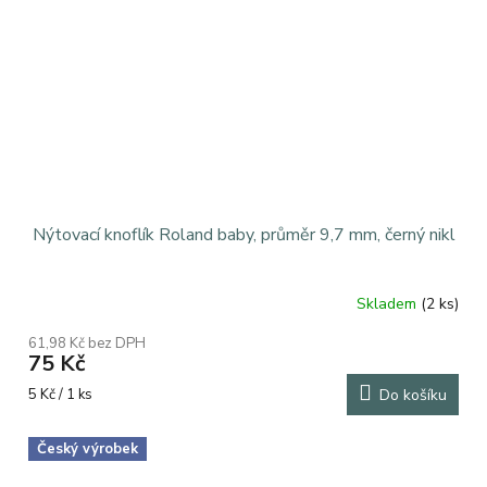
Nýtovací knoflík Roland baby, průměr 9,7 mm, černý nikl
Skladem
(2 ks)
61,98 Kč bez DPH
75 Kč
Měrná
5 Kč / 1 ks
Do košíku
cena:
Český výrobek