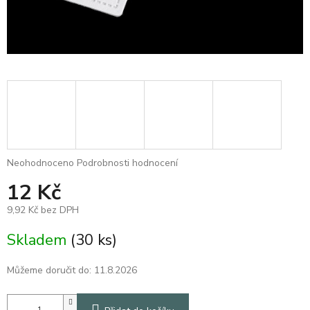
Průměrné
Neohodnoceno
Podrobnosti hodnocení
hodnocení
12 Kč
produktu
je
9,92 Kč bez DPH
0,0
z
Měrná
Skladem
(30 ks)
5
cena:
hvězdiček.
Můžeme doručit do:
11.8.2026