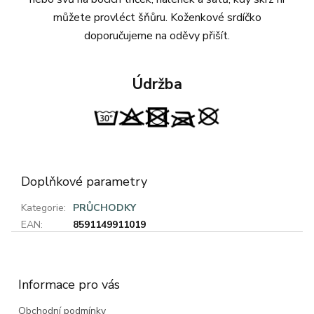
můžete provléct šňůru. Koženkové srdíčko
doporučujeme na oděvy přišít.
Údržba
Doplňkové parametry
Kategorie
:
PRŮCHODKY
EAN
:
8591149911019
Z
á
p
a
Informace pro vás
t
Obchodní podmínky