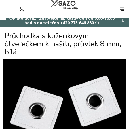
Přejít
na
NÁKUP
obsah
KOŠÍK
⚪Máte dotaz? Zavolejte mi, každý den od 8:00-18:00
hodin na telefon +420 773 646 880 ⚪
Průchodka s koženkovým
čtverečkem k našití, průvlek 8 mm,
bílá