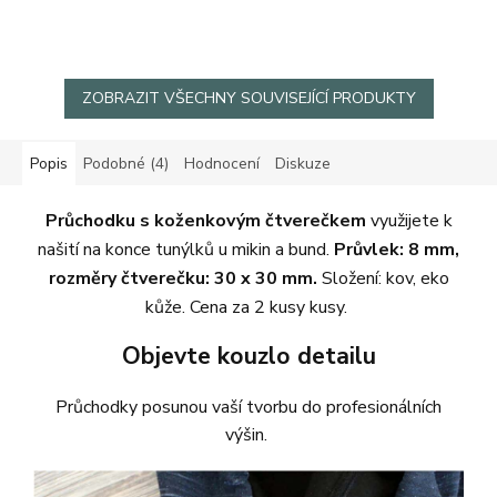
5
hvězdiček.
ZOBRAZIT VŠECHNY SOUVISEJÍCÍ PRODUKTY
Popis
Podobné (4)
Hodnocení
Diskuze
Průchodku s koženkovým čtverečkem
využijete k
našití na konce tunýlků u mikin a bund.
Průvlek: 8 mm,
rozměry čtverečku: 30 x 30 mm.
Složení: kov, eko
kůže. Cena za 2 kusy kusy.
Objevte kouzlo detailu
Průchodky posunou vaší tvorbu do profesionálních
výšin.