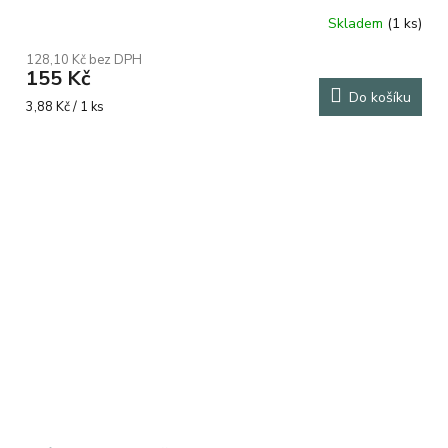
Skladem
(1 ks)
128,10 Kč bez DPH
155 Kč
Do košíku
Měrná
3,88 Kč / 1 ks
cena: