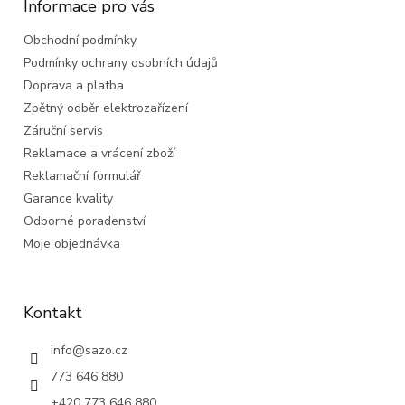
a
Informace pro vás
t
Obchodní podmínky
í
Podmínky ochrany osobních údajů
Doprava a platba
Zpětný odběr elektrozařízení
Záruční servis
Reklamace a vrácení zboží
Reklamační formulář
Garance kvality
Odborné poradenství
Moje objednávka
Kontakt
info
@
sazo.cz
773 646 880
+420 773 646 880