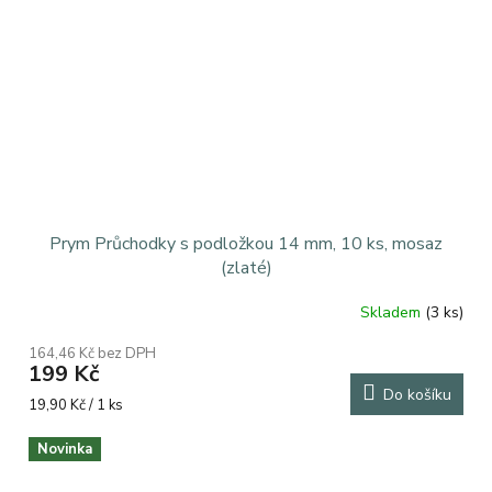
Prym Průchodky s podložkou 14 mm, 10 ks, mosaz
(zlaté)
Skladem
(3 ks)
164,46 Kč bez DPH
199 Kč
Do košíku
Měrná
19,90 Kč / 1 ks
cena:
Novinka