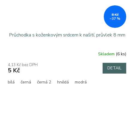
8 Kč
–37 %
Průchodka s koženkovým srdcem k našití, průvlek 8 mm
Skladem
(6 ks)
4,13 Kč bez DPH
DETAIL
5 Kč
bílá
černá
černá 2
hnědá
modrá