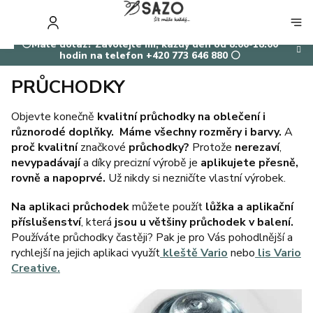
Přejít
na
NÁKUP
obsah
KOŠÍK
⚪Máte dotaz? Zavolejte mi, každý den od 8:00-18:00
hodin na telefon +420 773 646 880 ⚪
PRŮCHODKY
Objevte konečně
kvalitní průchodky na oblečení i
různorodé doplňky.
Máme všechny rozměry i barvy.
A
proč kvalitní
značkové
průchodky?
Protože
nerezaví
,
nevypadávají
a díky precizní výrobě je
aplikujete přesně,
rovně a napoprvé.
Už nikdy si nezničíte vlastní výrobek.
Na aplikaci průchodek
můžete použít
lůžka a aplikační
příslušenství
, která
jsou u většiny průchodek v balení.
Používáte průchodky častěji? Pak je pro Vás pohodlnější a
rychlejší na jejich aplikaci využít
kleště Vario
nebo
lis Vario
Creative.