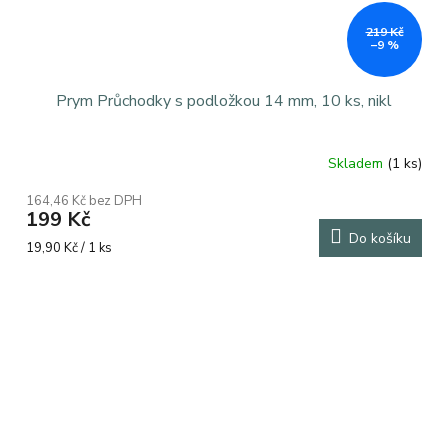
219 Kč
–9 %
Prym Průchodky s podložkou 14 mm, 10 ks, nikl
Skladem
(1 ks)
164,46 Kč bez DPH
199 Kč
Do košíku
Měrná
19,90 Kč / 1 ks
cena: