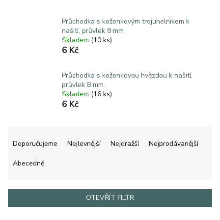
Průchodka s koženkovým trojuhelnikem k
našití, průvlek 8 mm
Skladem
(10 ks)
6 Kč
Průchodka s koženkovou hvězdou k našití,
průvlek 8 mm
Skladem
(16 ks)
6 Kč
Ř
a
Doporučujeme
Nejlevnější
Nejdražší
Nejprodávanější
z
e
Abecedně
n
í
p
OTEVŘÍT FILTR
r
o