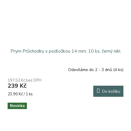
Prym Průchodky s podložkou 14 mm, 10 ks, černý nikl
Odesíláme do 2 - 3 dnů
(4 ks)
197,52 Kč bez DPH
239 Kč
Do košíku
Měrná
23,90 Kč / 1 ks
cena:
Novinka