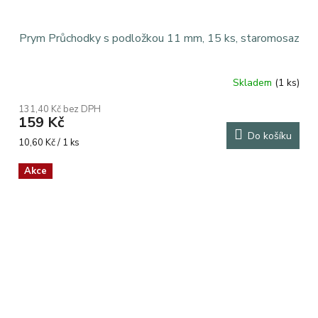
Prym Průchodky s podložkou 11 mm, 15 ks, staromosaz
Skladem
(1 ks)
131,40 Kč bez DPH
159 Kč
Do košíku
Měrná
10,60 Kč / 1 ks
cena:
Akce