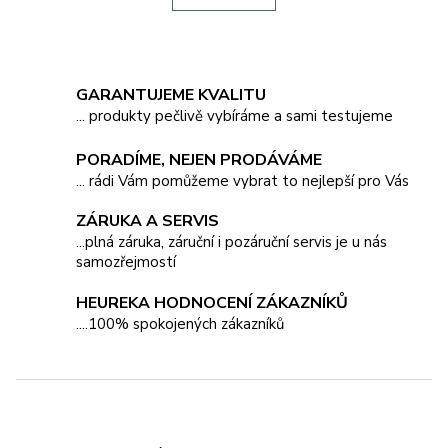
á
k
o
d
v
a
á
c
n
í
GARANTUJEME KVALITU
í
p
... produkty pečlivě vybíráme a sami testujeme
r
v
PORADÍME, NEJEN PRODÁVÁME
k
... rádi Vám pomůžeme vybrat to nejlepší pro Vás
y
v
ý
ZÁRUKA A SERVIS
p
...plná záruka, záruční i pozáruční servis je u nás
i
samozřejmostí
s
u
HEUREKA HODNOCENÍ ZÁKAZNÍKŮ
....100% spokojených zákazníků
Z
á
p