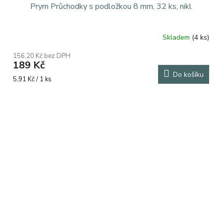
Prym Průchodky s podložkou 8 mm, 32 ks, nikl
Skladem
(4 ks)
156,20 Kč bez DPH
189 Kč
Do košíku
Měrná
5,91 Kč / 1 ks
cena: