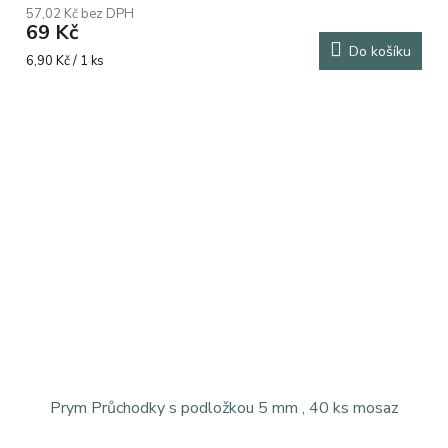
57,02 Kč bez DPH
69 Kč
Do košíku
Měrná
6,90 Kč / 1 ks
cena:
Prym Průchodky s podložkou 5 mm , 40 ks mosaz