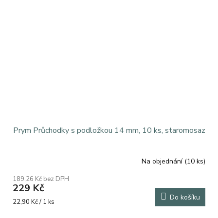
Prym Průchodky s podložkou 14 mm, 10 ks, staromosaz
Na objednání
(10 ks)
189,26 Kč bez DPH
229 Kč
Do košíku
Měrná
22,90 Kč / 1 ks
cena: