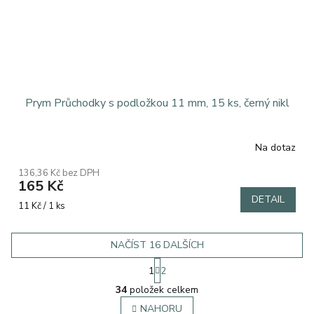
Prym Průchodky s podložkou 11 mm, 15 ks, černý nikl
Na dotaz
Průměrné
hodnocení
136,36 Kč bez DPH
produktu
165 Kč
je
DETAIL
5,0
Měrná
11 Kč / 1 ks
z
cena:
5
hvězdiček.
NAČÍST 16 DALŠÍCH
S
1
2
t
O
r
34
položek celkem
v
á
l
NAHORU
n