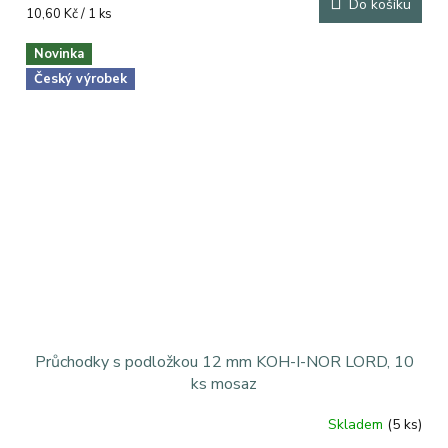
Do košíku
Měrná
10,60 Kč / 1 ks
cena:
Novinka
Český výrobek
Průchodky s podložkou 12 mm KOH-I-NOR LORD, 10
ks mosaz
Skladem
(5 ks)