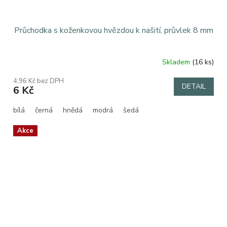
Průchodka s koženkovou hvězdou k našití, průvlek 8 mm
Skladem
(16 ks)
4,96 Kč bez DPH
DETAIL
6 Kč
bílá
černá
hnědá
modrá
šedá
Akce