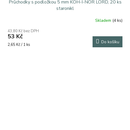
Průchodky s podložkou 5 mm KOH-I-NOR LORD, 20 ks
staronikl
Skladem
(4 ks)
43,80 Kč bez DPH
53 Kč
Do košíku
Měrná
2,65 Kč / 1 ks
cena: