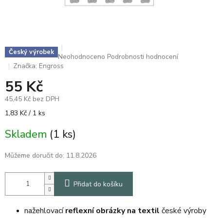
Český výrobek
Průměrné
Neohodnoceno
Podrobnosti hodnocení
hodnocení
Značka:
Engross
produktu
55 Kč
je
0,0
45,45 Kč bez DPH
z
5
Měrná
1,83 Kč / 1 ks
hvězdiček.
cena:
Skladem
(1 ks)
Můžeme doručit do:
11.8.2026
Přidat do košíku
nažehlovací
reflexní obrázky na textil
české výroby