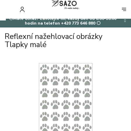
Přejít
na
NÁKUP
obsah
KOŠÍK
⚪Máte dotaz? Zavolejte mi, každý den od 8:00-18:00
hodin na telefon +420 773 646 880 ⚪
Reflexní nažehlovací obrázky
Tlapky malé