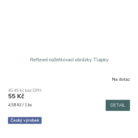
Reflexní nažehlovací obrázky Tlapky
Na dotaz
Průměrné
hodnocení
45,45 Kč bez DPH
produktu
55 Kč
je
5,0
Měrná
4,58 Kč / 1 ks
DETAIL
z
cena:
5
Český výrobek
hvězdiček.