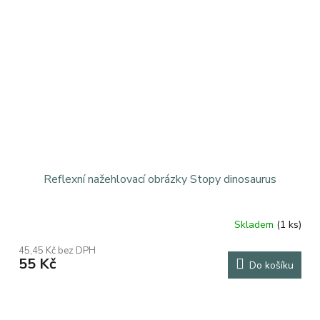
Reflexní nažehlovací obrázky Stopy dinosaurus
Skladem
(1 ks)
Průměrné
hodnocení
45,45 Kč bez DPH
produktu
55 Kč
Do košíku
je
5,0
z
5