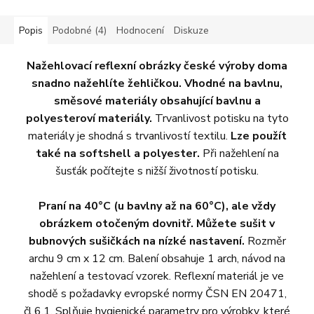
hvězdiček.
Popis
Podobné (4)
Hodnocení
Diskuze
Nažehlovací reflexní obrázky české výroby doma
snadno nažehlíte žehličkou. Vhodné na bavlnu,
směsové materiály obsahující bavlnu a
polyesteroví materiály.
Trvanlivost potisku na tyto
materiály je shodná s trvanlivostí textilu.
Lze použít
také na softshell a polyester.
Při nažehlení na
šusťák počítejte s nižší životností potisku.
Praní na 40°C (u bavlny až na 60°C), ale vždy
obrázkem otočeným dovnitř. Můžete sušit v
bubnových sušičkách na nízké nastavení.
Rozměr
archu 9 cm x 12 cm. Balení obsahuje 1 arch, návod na
nažehlení a testovací vzorek. Reflexní materiál je ve
shodě s požadavky evropské normy ČSN EN 20471,
čl.6.1. Splňuje hygienické parametry pro výrobky, které