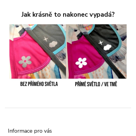
Jak krásně to nakonec vypadá?
Z
á
p
a
Informace pro vás