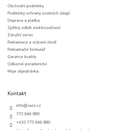
t
Obchodní podmínky
í
Podmínky ochrany osobních údajů
Doprava a platba
Zpětný odběr elektrozařízení
Záruční servis
Reklamace a vrácení zboží
Reklamační formulář
Garance kvality
Odborné poradenství
Moje objednávka
Kontakt
info
@
sazo.cz
773 646 880
+420 773 646 880