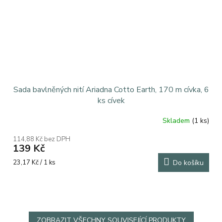
Sada bavlněných nití Ariadna Cotto Earth, 170 m cívka, 6
ks cívek
Skladem
(1 ks)
Průměrné
hodnocení
114,88 Kč bez DPH
produktu
139 Kč
je
5,0
Měrná
23,17 Kč / 1 ks
Do košíku
z
cena:
5
hvězdiček.
ZOBRAZIT VŠECHNY SOUVISEJÍCÍ PRODUKTY