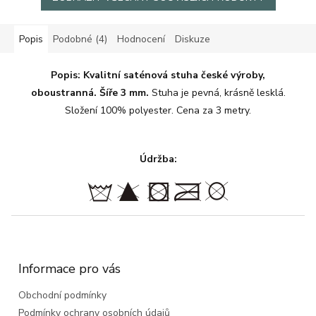
Popis
Podobné (4)
Hodnocení
Diskuze
Popis: Kvalitní saténová stuha české výroby,
oboustranná.
Šíře 3 mm.
Stuha je pevná, krásně lesklá.
Složení 100% polyester. Cena za 3 metry.
Údržba:
Z
á
p
a
Informace pro vás
t
Obchodní podmínky
í
Podmínky ochrany osobních údajů