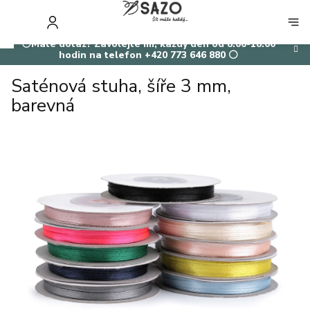
Přejít
na
NÁKUP
obsah
KOŠÍK
⚪Máte dotaz? Zavolejte mi, každý den od 8:00-18:00
hodin na telefon +420 773 646 880 ⚪
Saténová stuha, šíře 3 mm,
barevná