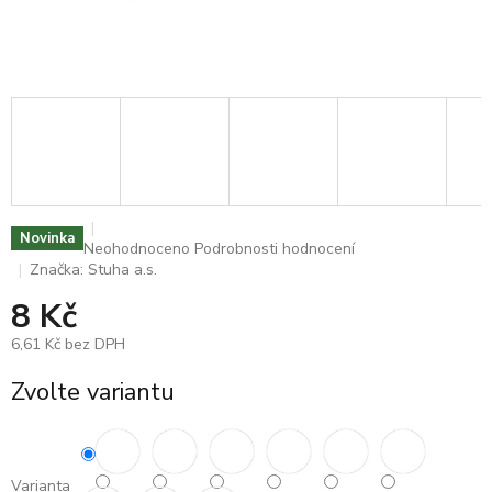
Novinka
Průměrné
Neohodnoceno
Podrobnosti hodnocení
hodnocení
Značka:
Stuha a.s.
produktu
8 Kč
je
0,0
6,61 Kč bez DPH
z
5
Měrná
Zvolte variantu
hvězdiček.
cena:
Varianta