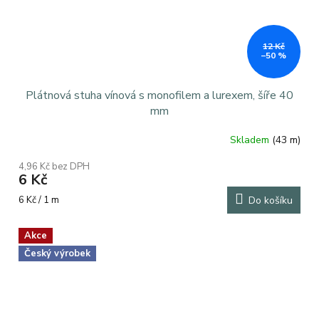
12 Kč
–50 %
Plátnová stuha vínová s monofilem a lurexem, šíře 40
mm
Skladem
(43 m)
4,96 Kč bez DPH
6 Kč
Měrná
6 Kč / 1 m
Do košíku
cena:
Akce
Český výrobek