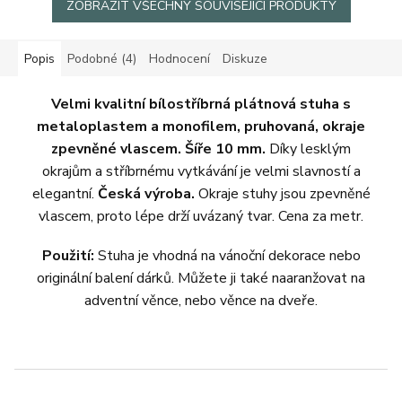
ZOBRAZIT VŠECHNY SOUVISEJÍCÍ PRODUKTY
Popis
Podobné (4)
Hodnocení
Diskuze
Velmi kvalitní bílostříbrná plátnová stuha s
metaloplastem a monofilem, pruhovaná, okraje
zpevněné vlascem. Šíře 10 mm.
Díky lesklým
okrajům a stříbrnému vytkávání je velmi slavností a
elegantní.
Česká výroba.
Okraje stuhy jsou zpevněné
vlascem, proto lépe drží uvázaný tvar. Cena za metr.
Použití:
Stuha je vhodná na vánoční dekorace nebo
originální balení dárků. Můžete ji také naaranžovat na
adventní věnce, nebo věnce na dveře.
Z
á