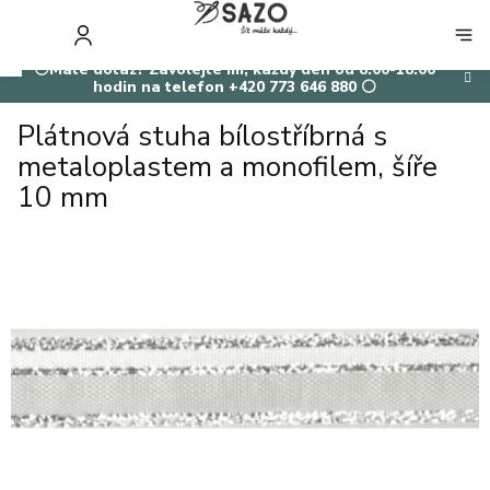
Přejít
na
NÁKUP
obsah
KOŠÍK
⚪Máte dotaz? Zavolejte mi, každý den od 8:00-18:00
hodin na telefon +420 773 646 880 ⚪
Plátnová stuha bílostříbrná s
metaloplastem a monofilem, šíře
10 mm