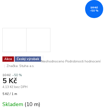
10 Kč
–50 %
Akce
Český výrobek
Průměrné
Neohodnoceno
Podrobnosti hodnocení
hodnocení
Značka:
Stuha a.s.
produktu
je
10 Kč
–50 %
5 Kč
0,0
z
4,13 Kč bez DPH
5
hvězdiček.
Měrná
5 Kč / 1 m
cena:
Skladem
(10 m)