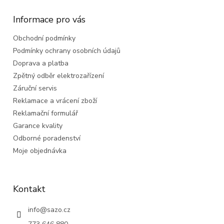
p
a
Informace pro vás
t
Obchodní podmínky
í
Podmínky ochrany osobních údajů
Doprava a platba
Zpětný odběr elektrozařízení
Záruční servis
Reklamace a vrácení zboží
Reklamační formulář
Garance kvality
Odborné poradenství
Moje objednávka
Kontakt
info
@
sazo.cz