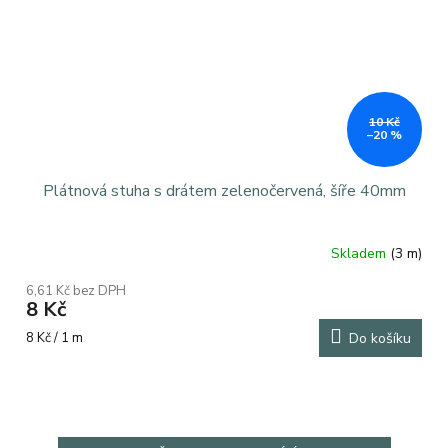
10 Kč
–20 %
Plátnová stuha s drátem zelenočervená, šíře 40mm
Skladem
(3 m)
6,61 Kč bez DPH
8 Kč
Měrná
8 Kč / 1 m
Do košíku
cena: