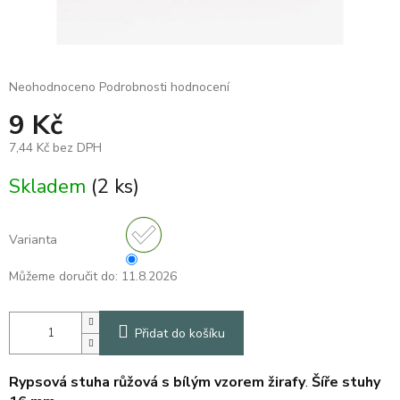
Průměrné
Neohodnoceno
Podrobnosti hodnocení
hodnocení
9 Kč
produktu
je
7,44 Kč bez DPH
0,0
z
Měrná
Skladem
(2 ks)
5
cena:
hvězdiček.
Varianta
Můžeme doručit do:
11.8.2026
Přidat do košíku
Rypsová stuha růžová
s bílým vzorem žirafy
.
Šíře stuhy