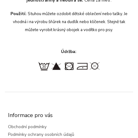
jednostranný a neodírá se.
Cena za metr.
Použití:
Stu
hou můžete ozdobit dětské oblečení nebo tašky. Je
vhodná i na výrobu šňůrek na dudlík nebo klíčenek. Stejně tak
můžete vyrobit krásný obojek a vodítko pro psy.
Údržba:
Z
á
p
a
Informace pro vás
t
Obchodní podmínky
í
Podmínky ochrany osobních údajů