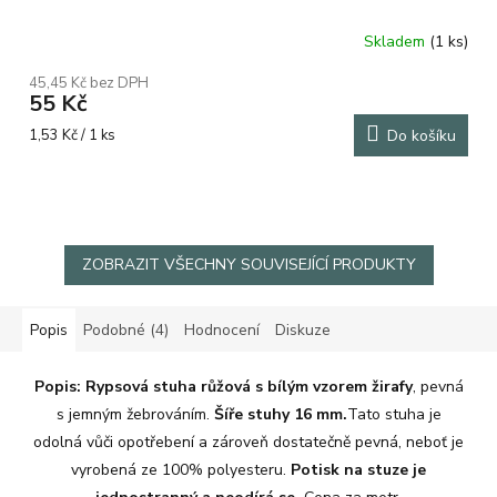
Skladem
(1 ks)
Průměrné
hodnocení
45,45 Kč bez DPH
produktu
55 Kč
je
5,0
Měrná
1,53 Kč / 1 ks
Do košíku
z
cena:
5
hvězdiček.
ZOBRAZIT VŠECHNY SOUVISEJÍCÍ PRODUKTY
Popis
Podobné (4)
Hodnocení
Diskuze
Popis: Rypsová stuha růžová
s bílým vzorem žirafy
, pevná
s jemným žebrováním.
Šíře stuhy 16 mm.
Tato stuha je
odolná vůči opotřebení a zároveň dostatečně pevná, neboť je
vyrobená ze 100% polyesteru.
Potisk na stuze je