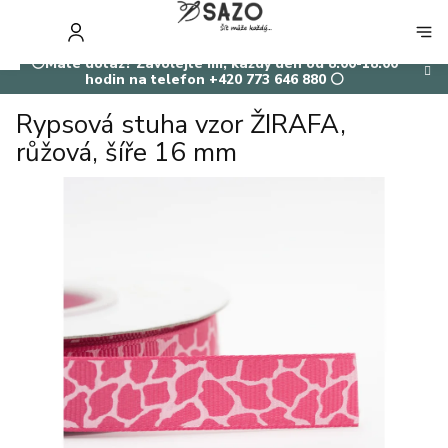
Přejít
na
NÁKUP
obsah
KOŠÍK
⚪Máte dotaz? Zavolejte mi, každý den od 8:00-18:00
hodin na telefon +420 773 646 880 ⚪
Rypsová stuha vzor ŽIRAFA,
růžová, šíře 16 mm