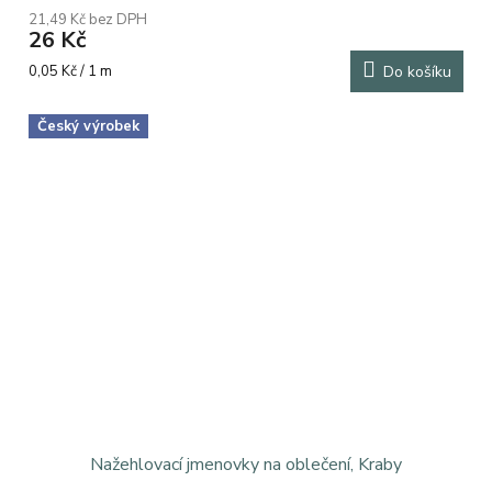
21,49 Kč bez DPH
26 Kč
Měrná
0,05 Kč / 1 m
Do košíku
cena:
Český výrobek
Nažehlovací jmenovky na oblečení, Kraby