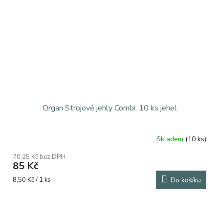
Organ Strojové jehly Combi, 10 ks jehel
Skladem
(10 ks)
Průměrné
hodnocení
70,25 Kč bez DPH
produktu
85 Kč
je
5,0
Měrná
8,50 Kč / 1 ks
Do košíku
z
cena:
5
hvězdiček.