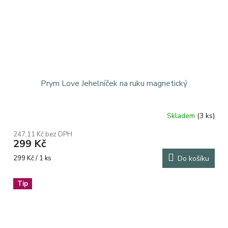
Prym Love Jehelníček na ruku magnetický
Skladem
(3 ks)
Průměrné
hodnocení
247,11 Kč bez DPH
produktu
299 Kč
je
5,0
Měrná
299 Kč / 1 ks
Do košíku
z
cena:
5
Tip
hvězdiček.