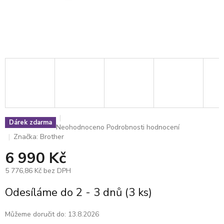
Dárek zdarma
Průměrné
Neohodnoceno
Podrobnosti hodnocení
hodnocení
Značka:
Brother
produktu
6 990 Kč
je
0,0
5 776,86 Kč bez DPH
z
5
Měrná
Odesíláme do 2 - 3 dnů
(3 ks)
hvězdiček.
cena:
Můžeme doručit do:
13.8.2026