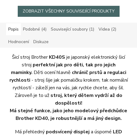
ZOBRAZIT VŠECHNY SOUVISEJÍCÍ PRODUKTY
Popis
Podobné (4)
Související soubory (1)
Videa (2)
Hodnocení
Diskuze
Šicí stroj Brother
KD40S
je japonský elektronický šicí
stroj
perfektní jak pro děti, tak pro jejich
maminky.
Děti ocení hlavně
chránič prstů a regulaci
rychlosti
- stroj šije jak pomaličku krokem, tak normální
rychlostí - záleží jen na vás, jak rychle chcete, aby šil.
Zároveň je to už
stroj, který dětem vydrží až do
dospělosti!
Má stejné funkce, jako jeho modelový předchůdce
Brother KD40, je robustnější a má jiný design.
Má přehledný
podsvícený displej
a úsporné
LED