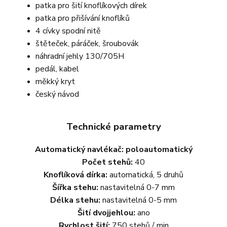
patka pro šití knoflíkových dírek
patka pro přišívání knoflíků
4 cívky spodní nitě
štěteček, páráček, šroubovák
náhradní jehly 130/705H
pedál, kabel
měkký kryt
český návod
Technické parametry
Automatický navlékač: poloautomatický
Počet stehů:
40
Knoflíková dírka:
automatická, 5 druhů
Šířka stehu:
nastavitelná 0-7 mm
Délka stehu:
nastavitelná 0-5 mm
Šití dvojjehlou:
ano
Rychlost šití:
750 stehů / min