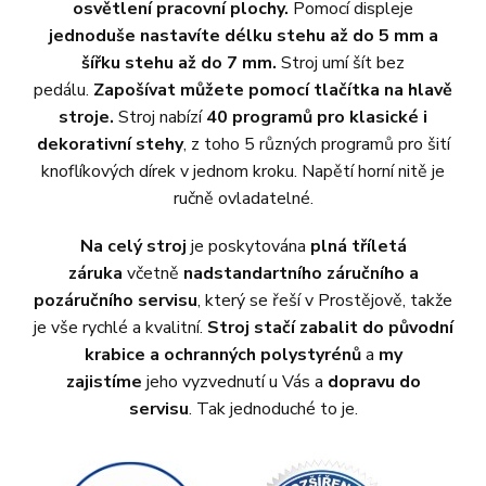
osvětlení pracovní plochy.
Pomocí displeje
jednoduše nastavíte délku stehu až do 5 mm a
šířku stehu až do 7 mm.
Stroj umí šít bez
pedálu.
Zapošívat můžete pomocí tlačítka na hlavě
stroje.
Stroj nabízí
40 programů pro klasické i
dekorativní stehy
, z toho 5 různých programů pro šití
knoflíkových dírek v jednom kroku. Napětí horní nitě je
ručně ovladatelné.
Na celý stroj
je poskytována
plná tříletá
záruka
včetně
nadstandartního záručního a
pozáručního servisu
, který se řeší v Prostějově, takže
je vše rychlé a kvalitní.
Stroj stačí zabalit do původní
krabice a ochranných polystyrénů
a
my
zajistíme
jeho vyzvednutí u Vás a
dopravu do
servisu
. Tak jednoduché to je.