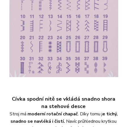
Cívka spodní nitě se vkládá snadno shora
na stehové desce
Stroj má
moderní rotační chapač
. Díky tomu j
e tichý,
snadno se navléká i čistí.
Navíc průhlednou krytkou