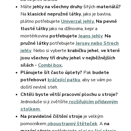
Máte
jehly na všechny druhy
šitých
materiálů?
Na
klasické nepružné látky
, jako je bavlna,
plátno potřebujete
Univerzal jehly.
Na pevné
tlusté látky
jako na džínovina, kepr a
montérkovina
potřebujete
Jeans jehly
.
Na
pružné látky
potřebujete
Jersey nebo Strech
jehly
. Nebo si vyberte
krabičku jehel
,
ve které
jsou všechny tří druhy jehel v nejběžnějších
sílách -
Combi box
.
Plánujete šít často úplety?
Pak
budete
potřebovat
kráčející patku
, aby se vám po
došití nevlnil steh.
Chtěli byste větší pracovní plochu u stroje?
Jednoduše si ji zvětšíte
rozšiřujícím přídavným
stolkem
.
Na pravidelné čištění stroje
je velkým
pomocníkem
oboustranný štěteček
. A
na