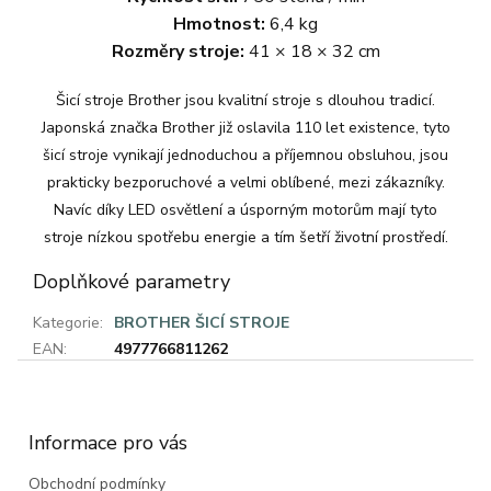
Hmotnost:
6,4 kg
Rozměry stroje:
41 × 18 × 32 cm
Šicí stroje Brother jsou kvalitní stroje s dlouhou tradicí.
Japonská značka Brother již oslavila 110 let existence, tyto
šicí stroje vynikají jednoduchou a příjemnou obsluhou, jsou
prakticky bezporuchové a velmi oblíbené, mezi zákazníky.
Navíc díky LED osvětlení a úsporným motorům mají tyto
stroje nízkou spotřebu energie a tím šetří životní prostředí.
Doplňkové parametry
Kategorie
:
BROTHER ŠICÍ STROJE
EAN
:
4977766811262
Z
á
p
a
Informace pro vás
t
Obchodní podmínky
í