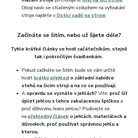
mazání stroje
potřebujete
olej na šicí stroje
.
Obojí navíc se stlačeným vzduchem na vyfoukání
stroje najdete v
čistící sadě na stroje
.
Začínáte se šitím, nebo už šijete déle?
Tyhle krátké články se hodí začátečníkům, stejně
tak i pokročilým švadlenkám.
Pokud začínáte se šitím, bude se vám určitě
hodit
krátký přehled
o základní nabídce
stehů na šicím stroji a na co se používají.
A
opravdu se vyznáte v jehlách?
Víte,
proč šít
úplet jehlou s lehce zakulacenou špičkou
a
proč džínovinu Jeans jehlou? Podívejte se
na
přehledný článek
o jehlách, materiálech a
důvodech, proč používat správnou jehlu a
kterou
.