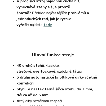
A
proč šicí stroj najednou cuchá nit,
vynechává stehy a šije prostě
špatně?
Přehled nejčastějších
problémů a
jednoduchých rad, jak je rychle
vyřešit
najdete
tady
.
Hlavní funkce stroje
40 druhů stehů
: klasické,
strečové,
overlockové
, ozdobné, látací
5 druhů automatické knoflíkové dírky včetně
konfekční
plynule nastavitelná šířka stehu do 7 mm,
délka až do 5 mm
tichý díky rotačnímu chapači