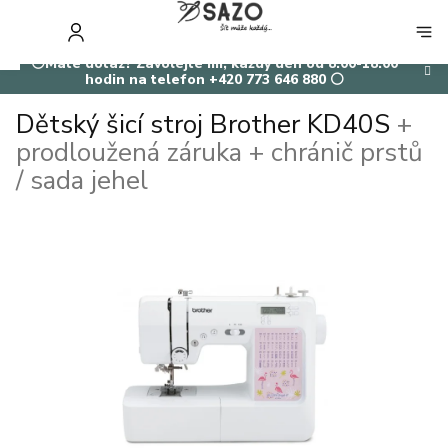
Přejít
na
NÁKUP
obsah
KOŠÍK
⚪Máte dotaz? Zavolejte mi, každý den od 8:00-18:00
hodin na telefon +420 773 646 880 ⚪
Dětský šicí stroj Brother KD40S
+
prodloužená záruka + chránič prstů
/ sada jehel