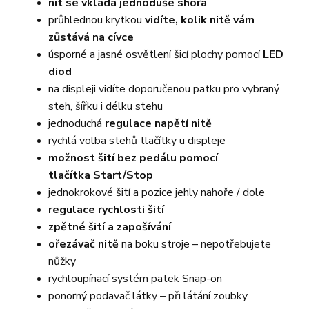
nit se vkládá jednoduše shora
průhlednou krytkou
vidíte, kolik nitě vám
zůstává na cívce
úsporné a jasné osvětlení šicí plochy pomocí
LED
diod
na displeji vidíte doporučenou patku pro vybraný
steh, šířku i délku stehu
jednoduchá
regulace napětí nitě
rychlá volba stehů tlačítky u displeje
možnost šití bez pedálu pomocí
tlačítka Start/Stop
jednokrokové šití a pozice jehly nahoře / dole
regulace rychlosti šití
zpětné šití a zapošívání
ořezávač nitě
na boku stroje – nepotřebujete
nůžky
rychloupínací systém patek Snap-on
ponorný podavač látky – při látání zoubky