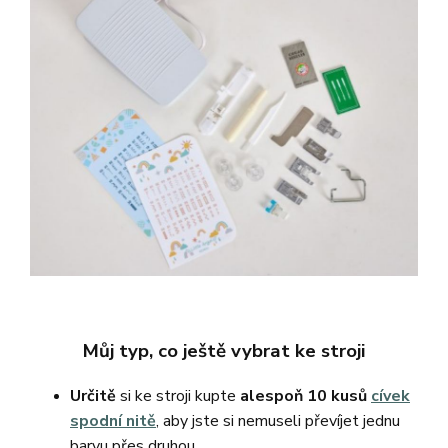
Můj typ, co ještě vybrat ke stroji
Určitě
si ke stroji kupte
alespoň 10 kusů
cívek
spodní nitě
, aby jste si nemuseli převíjet jednu
barvu přes druhou.