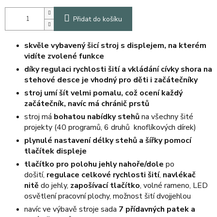
Přidat do košíku
skvěle vybavený šicí stroj s displejem, na kterém
vidíte zvolené funkce
díky regulaci rychlosti šití a vkládání cívky shora na
stehové desce je vhodný pro děti i začátečníky
stroj umí šít velmi pomalu, což ocení každý
začátečník, navíc má chránič prstů
stroj má
bohatou nabídky stehů
na všechny šité
projekty (40 programů, 6 druhů knoflíkových dírek)
plynulé nastavení délky stehů a šířky pomocí
tlačítek displeje
tlačítko pro polohu jehly nahoře/dole
po
došití,
regulace celkové rychlosti šití
,
navlékač
nitě
do jehly,
zapošívací tlačítko
, volné rameno, LED
osvětlení pracovní plochy, možnost šití dvojjehlou
navíc ve výbavě stroje sada
7 přídavných patek a