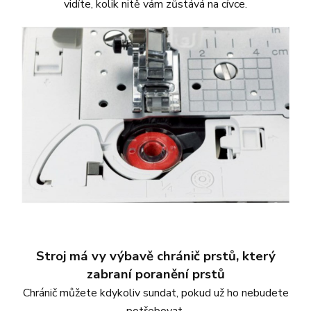
vidíte, kolik nitě vám zůstává na cívce.
Stroj má vy výbavě chránič prstů, který
zabraní poranění prstů
Chránič můžete kdykoliv sundat, pokud už ho nebudete
potřebovat.