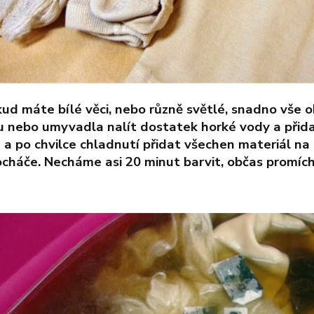
ená záruka 5 let + přídavný stolek + sada patek a dáre
kud máte bílé věci, nebo různě světlé, snadno vše o
u nebo umyvadla nalít dostatek horké vody a přid
 a po chvilce chladnutí přidat všechen materiál na 
cháče. Necháme asi 20 minut barvit, občas promích
.
á záruka 5 let + přídavný stolek + sada 9 patek, dlaňo