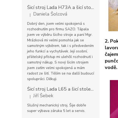
Šicí stroj Lada H73A a šicí stolek
Prodlouž
Daniela Šolcová
|
Hodnocení produktu je 5 z 5 hvězdiček.
Dobrý den, jsem velmi spokojená s
rozhodnutím pro firmu SAZO. Tápala
jsem ve výběru šicího stroje a paní Mgr.
Mrázková mi velmi pomohla jak se
2. Po
samotným výběrem, tak i s předvedením
lavor
jeho funkcí a vychytávek. Její osobní,
čajem
přátelský přístup mi ulehčil rozhodnutí i
punčo
samotný nákup. S nový šicím strojem
vodě
jsem zatím velmi spokojená a mám
radost ze šití. Těším se na další budoucí
spolupráci. Děkuji.
Šicí stroj Lada L65 a šicí stolek
Prodloužen
Jiří Šebek
|
Hodnocení produktu je 5 z 5 hvězdiček.
Slušný mechanický stroj. Šije dobře
super výbava záruka 5 let a servis.