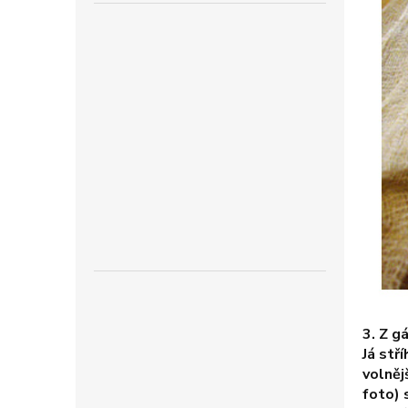
3. Z g
Já stř
volněj
foto) 