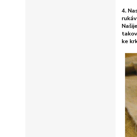
4. Na
rukáv
Našij
takov
ke kr