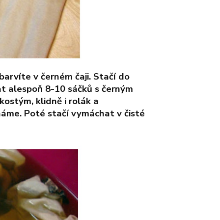
k
barvíte v černém čaji. Stačí do
at alespoň 8-10 sáčků s černým
kostým, klidně i rolák a
áme. Poté stačí vymáchat v čisté
vé nůžky