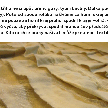
stříháme si opět pruhy gázy, tylu i bavlny. Délka po
y). Poté od spodu roláku našíváme za horní okraj pr
eme pouze za horní kraj pruhu, spodní kraj je volná, 
é výšce, aby překrýval spodní hranou šev předešl
ku. Kdo nechce pruhy našívat, může je nalepit texti