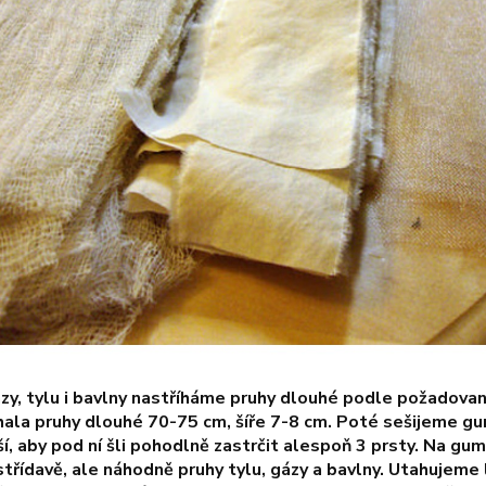
ázy, tylu i bavlny nastříháme pruhy dlouhé podle požadova
íhala pruhy dlouhé 70-75 cm, šíře 7-8 cm. Poté sešijeme gu
ší, aby pod ní šli pohodlně zastrčit alespoň 3 prsty. Na 
střídavě, ale náhodně pruhy tylu, gázy a bavlny. Utahujem