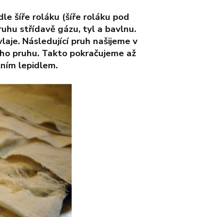
dle šíře roláku (šíře roláku pod
uhu střídavě gázu, tyl a bavlnu.
vlaje. Následující pruh našijeme v
ého pruhu. Takto pokračujeme až
lním lepidlem.