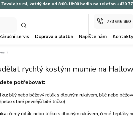
Zavolejte mi, každý den od 8:00-18:00 hodin na telefon +420 7
773 646 880
HLEDAT
Záruční servis
Doprava a platba
Napište nám
Kontakt
ween?
 udělat rychlý kostým mumie na Hallo
dete potřebovat:
lku:
bílý nebo béžový rolák s dlouhým rukávem, bílé nebo béžové
(nebo staré pevnější bílé tričko)
uka:
černý rolák, nebo tričko s dlouhým rukávem, černé tepláky n