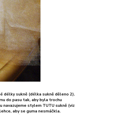
né délky sukně (délka sukně děleno 2).
mu do pasu tak, aby byla trochu
gumu navazujeme stylem TUTU sukně (viz
e lehce, aby se guma nesmáčkla.