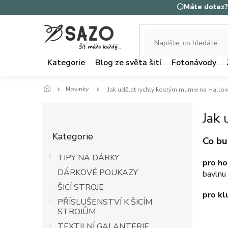
Přejít
⚪Máte dotaz? 
na
obsah
Kategorie
Blog ze světa šití
Fotonávody
Novinky
Jak udělat rychlý kostým mumie na Hallo
P
Jak
o
Přeskočit
s
Kategorie
kategorie
Co bu
t
r
TIPY NA DÁRKY
a
pro ho
DÁRKOVÉ POUKAZY
n
bavlnu 
n
ŠICÍ STROJE
pro kl
í
PŘÍSLUŠENSTVÍ K ŠICÍM
p
STROJŮM
a
TEXTILNÍ GALANTERIE