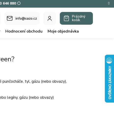
73 646 880 ⚪
Prázdný
info@sazo.cz
košík
NÁKUPNÍ
KOŠÍK
y
Hodnocení obchodu
Moje objednávka
ween?
 punčocháče, tyl, gázu (nebo obvazy),
ebo legíny, gázu (nebo obvazy)