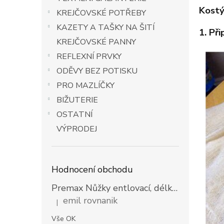
n
Kostý
e
KREJČOVSKÉ POTŘEBY
l
KAZETY A TAŠKY NA ŠITÍ
1. Př
KREJČOVSKÉ PANNY
REFLEXNÍ PRVKY
ODĚVY BEZ POTISKU
PRO MAZLÍČKY
BIŽUTERIE
OSTATNÍ
VÝPRODEJ
Hodnocení obchodu
Premax Nůžky entlovací, délka 23 cm
emil rovnanik
|
Hodnocení produktu je 5 z 5 hvězdiček.
Vše OK