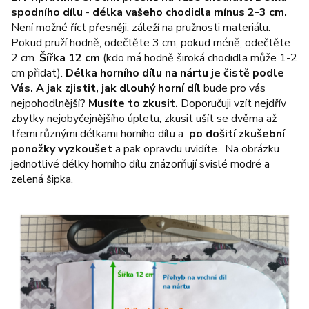
spodního dílu
-
délka vašeho chodidla mínus 2-3 cm.
Není možné říct přesněji, záleží na pružnosti materiálu.
Pokud pruží hodně, odečtěte 3 cm, pokud méně, odečtěte
2 cm.
Šířka 12 cm
(kdo má hodně široká chodidla může 1-2
cm přidat).
Délka horního dílu na nártu je čistě podle
Vás.
A jak zjistit, jak dlouhý horní díl
bude pro vás
nejpohodlnější?
Musíte to zkusit.
Doporučuji vzít nejdřív
zbytky nejobyčejnějšího úpletu, zkusit ušít se dvěma až
třemi různými délkami horního dílu a
po došití zkušební
ponožky vyzkoušet
a pak opravdu uvidíte. Na obrázku
jednotlivé délky horního dílu znázorňují svislé modré a
zelená šipka.