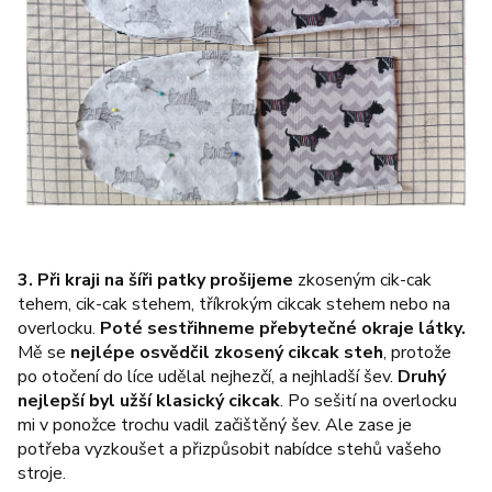
3.
Při kraji na šíři patky prošijeme
zkoseným cik-cak
tehem, cik-cak stehem, tříkrokým cikcak stehem nebo na
overlocku.
Poté sestřihneme přebytečné okraje látky.
Mě se
nejlépe osvědčil zkosený cikcak steh
, protože
po otočení do líce udělal nejhezčí, a nejhladší šev.
Druhý
nejlepší byl užší klasický cikcak
. Po sešití na overlocku
mi v ponožce trochu vadil začištěný šev. Ale zase je
potřeba vyzkoušet a přizpůsobit nabídce stehů vašeho
stroje.