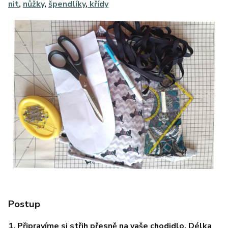
nit
,
nůžky
,
špendlíky
,
křídy
Postup
1. Připravíme si střih přesně na vaše chodidlo.
Délka