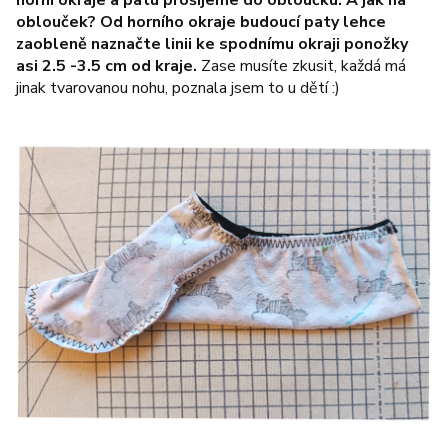
horní okraje a patu prošijeme do obloučku. A jak na
oblouček? Od horního okraje budoucí paty lehce
zaobleně naznačte linii ke spodnímu okraji ponožky
asi 2.5 -3.5 cm od kraje.
Z
ase musíte zkusit, každá má
jinak tvarovanou nohu, poznala jsem to u dětí :)