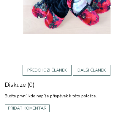
PŘEDCHOZÍ ČLÁNEK
DALŠÍ ČLÁNEK
Diskuze (0)
Buďte první, kdo napíše příspěvek k této položce.
PŘIDAT KOMENTÁŘ
Z
á
p