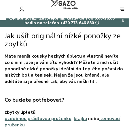
Přejít
na
NÁKUP
obsah
KOŠÍK
⚪Máte dotaz? Zavolejte mi, každý den od 8:00-18:00
hodin na telefon +420 773 646 880 ⚪
Jak ušít originální nízké ponožky ze
zbytků
Máte menší kousky hezkých úpletů a vlastně nevíte
co s nimi, ale je vám líto vyhodit? Můžete z nich ušít
pohodlné nízké ponožky ideální do teplého počasí do
nízkých bot a tenisek. Nejen že jsou krásné, ale
uděláte si je přesně tak, aby vás neškrtili.
Co budete potřebovat?
zbytky úpletů
ozdobnou prádlovou pruženku
,
krajku
nebo
lemovací
pruženku