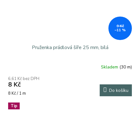
9 Kč
–11 %
Pruženka prádlová šíře 25 mm, bílá
Skladem
(30 m)
6,61 Kč bez DPH
8 Kč
Do košíku
Měrná
8 Kč / 1 m
cena:
Tip