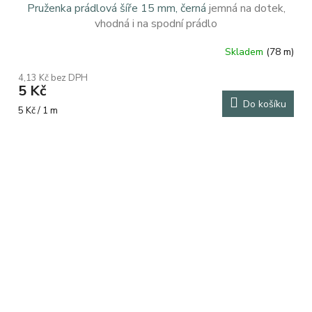
Pruženka prádlová šíře 15 mm, černá
jemná na dotek,
vhodná i na spodní prádlo
Skladem
(78 m)
4,13 Kč bez DPH
5 Kč
Do košíku
Měrná
5 Kč / 1 m
cena: