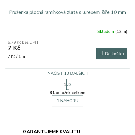
Pruženka plochá ramínková zlata s lurexem, šíře 10 mm
Skladem
(12 m)
5,79 Kč bez DPH
7 Kč
Do košíku
Měrná
7 Kč / 1 m
cena:
NAČÍST 13 DALŠÍCH
S
1
2
t
O
r
31
položek celkem
v
á
l
NAHORU
n
á
k
o
d
v
a
á
c
n
í
GARANTUJEME KVALITU
í