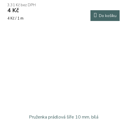
3,31 Kč bez DPH
4 Kč
Do košíku
Měrná
4 Kč / 1 m
cena:
Pruženka prádlová šíře 10 mm, bílá