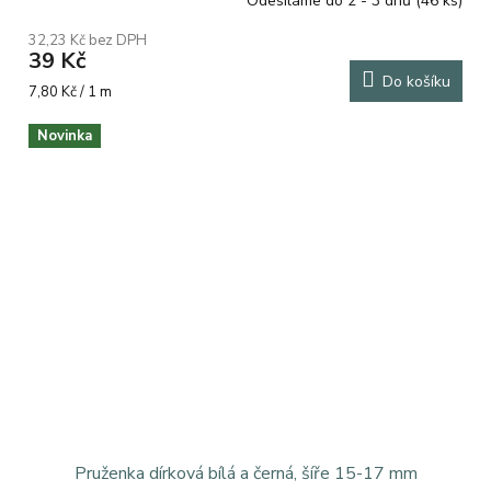
Odesíláme do 2 - 3 dnů
(46 ks)
32,23 Kč bez DPH
39 Kč
Do košíku
Měrná
7,80 Kč / 1 m
cena:
Novinka
Pruženka dírková bílá a černá, šíře 15-17 mm