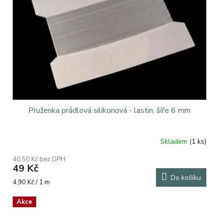
Pruženka prádlová silikonová - lastin, šíře 6 mm
Skladem
(1 ks)
40,50 Kč bez DPH
49 Kč
Do košíku
Měrná
4,90 Kč / 1 m
cena:
Akce