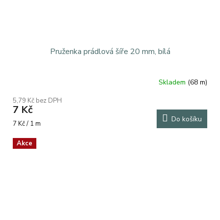
Pruženka prádlová šíře 20 mm, bílá
Skladem
(68 m)
5,79 Kč bez DPH
7 Kč
Do košíku
Měrná
7 Kč / 1 m
cena:
Akce