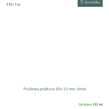
Do košíku
Měrná
3 Kč / 1 m
cena:
Pruženka prádlová šíře 10 mm, černá
Skladem
(52 m)