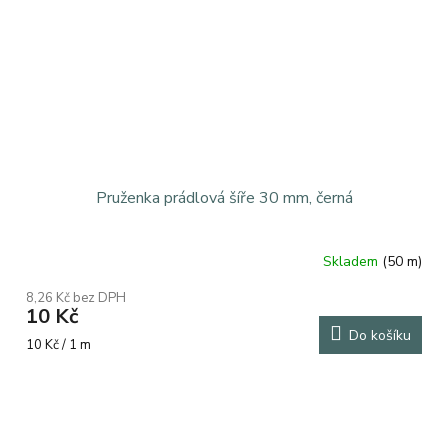
Pruženka prádlová šíře 30 mm, černá
Skladem
(50 m)
8,26 Kč bez DPH
10 Kč
Do košíku
Měrná
10 Kč / 1 m
cena: