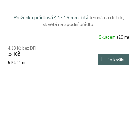
Pruženka prádlová šíře 15 mm, bílá
Jemná na dotek,
skvělá na spodní prádlo.
Skladem
(29 m)
4,13 Kč bez DPH
5 Kč
Do košíku
Měrná
5 Kč / 1 m
cena: