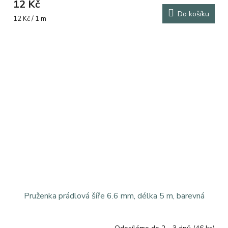
12 Kč
Do košíku
Měrná
12 Kč / 1 m
cena:
Pruženka prádlová šíře 6.6 mm, délka 5 m, barevná