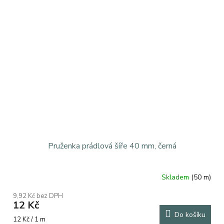
Pruženka prádlová šíře 40 mm, černá
Skladem
(50 m)
9,92 Kč bez DPH
12 Kč
Do košíku
Měrná
12 Kč / 1 m