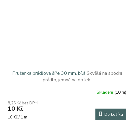
Pruženka prádlová šíře 30 mm, bílá
Skvělá na spodní
prádlo, jemná na dotek.
Skladem
(10 m)
8,26 Kč bez DPH
10 Kč
Do košíku
Měrná
10 Kč / 1 m
cena: