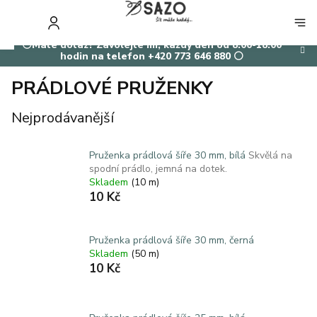
Přejít
na
NÁKUP
obsah
KOŠÍK
⚪Máte dotaz? Zavolejte mi, každý den od 8:00-18:00
hodin na telefon +420 773 646 880 ⚪
PRÁDLOVÉ PRUŽENKY
Nejprodávanější
Pruženka prádlová šíře 30 mm, bílá
Skvělá na
spodní prádlo, jemná na dotek.
Skladem
(10 m)
10 Kč
Pruženka prádlová šíře 30 mm, černá
Skladem
(50 m)
10 Kč