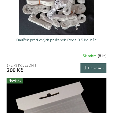
d
u
k
t
ů
Balíček prádlových pruženek Pega 0.5 kg, bílé
Skladem
(8 ks)
Průměrné
hodnocení
172,73 Kč bez DPH
produktu
Do košíku
209 Kč
je
5,0
z
Novinka
5
hvězdiček.