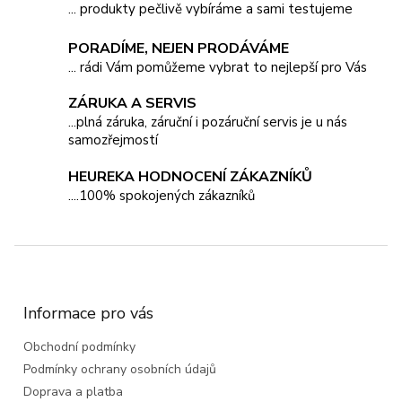
p
... produkty pečlivě vybíráme a sami testujeme
r
v
PORADÍME, NEJEN PRODÁVÁME
k
... rádi Vám pomůžeme vybrat to nejlepší pro Vás
y
v
ý
ZÁRUKA A SERVIS
p
...plná záruka, záruční i pozáruční servis je u nás
i
samozřejmostí
s
u
HEUREKA HODNOCENÍ ZÁKAZNÍKŮ
....100% spokojených zákazníků
Z
á
p
a
Informace pro vás
t
Obchodní podmínky
í
Podmínky ochrany osobních údajů
Doprava a platba