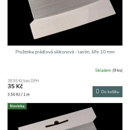
Pruženka prádlová silikonová - lastin, šíře 10 mm
Skladem
(9 ks)
28,93 Kč bez DPH
35 Kč
Do košíku
Měrná
3,50 Kč / 1 m
cena:
Novinka