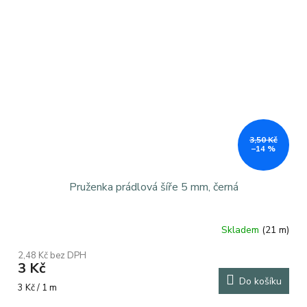
3,50 Kč
–14 %
Pruženka prádlová šíře 5 mm, černá
Skladem
(21 m)
2,48 Kč bez DPH
3 Kč
Do košíku
Měrná
3 Kč / 1 m
cena: