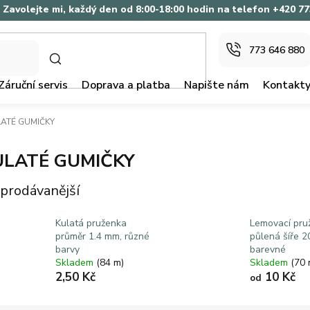
Zavolejte mi, každý den od 8:00-18:00 hodin na telefon +420 7
773 646 880
HLEDAT
Záruční servis
Doprava a platba
Napište nám
Kontakt
LATÉ GUMIČKY
ULATÉ GUMIČKY
prodávanější
Kulatá pruženka
Lemovací pru
průměr 1.4 mm, různé
půlená šíře 2
barvy
barevné
Skladem
(84 m)
Skladem
(70 
2,50 Kč
10 Kč
od