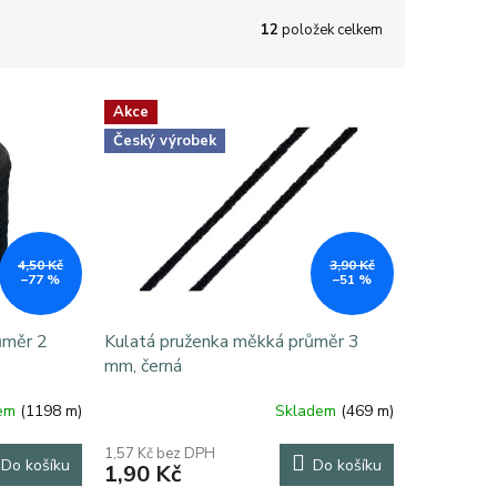
12
položek celkem
Akce
Český výrobek
4,50 Kč
3,90 Kč
–77 %
–51 %
ůměr 2
Kulatá pruženka měkká průměr 3
mm, černá
dem
(1198 m)
Skladem
(469 m)
1,57 Kč bez DPH
Do košíku
Do košíku
1,90 Kč