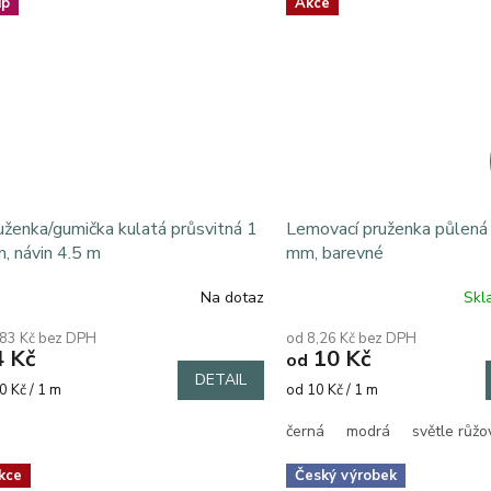
zdiček.
ip
hvězdiček.
Akce
uženka/gumička kulatá průsvitná 1
Lemovací pruženka půlená 
, návin 4.5 m
mm, barevné
Na dotaz
Sk
ůměrné
dnocení
,83 Kč bez DPH
od 8,26 Kč bez DPH
oduktu
4 Kč
10 Kč
od
DETAIL
rná
Měrná
0 Kč / 1 m
od 10 Kč / 1 m
a:
cena:
černá
modrá
světle růžo
zdiček.
kce
Český výrobek