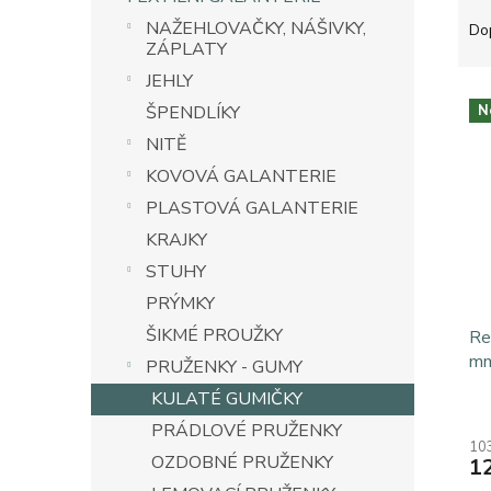
Ř
n
a
e
NAŽEHLOVAČKY, NÁŠIVKY,
Do
z
ZÁPLATY
l
e
JEHLY
V
n
ŠPENDLÍKY
N
ý
í
p
NITĚ
p
i
r
KOVOVÁ GALANTERIE
s
o
PLASTOVÁ GALANTERIE
p
d
KRAJKY
r
u
o
k
STUHY
d
t
PRÝMKY
u
ů
ŠIKMÉ PROUŽKY
k
Re
t
mm
PRUŽENKY - GUMY
ů
KULATÉ GUMIČKY
PRÁDLOVÉ PRUŽENKY
10
OZDOBNÉ PRUŽENKY
1