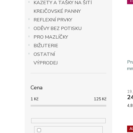
hvě
T
KAZETY A TAŠKY NA ŠITÍ
KREJČOVSKÉ PANNY
REFLEXNÍ PRVKY
ODĚVY BEZ POTISKU
PRO MAZLÍČKY
BIŽUTERIE
OSTATNÍ
Pr
VÝPRODEJ
mm
Pr
Cena
ho
19
pr
2
je
1
Kč
125
Kč
5,0
Mě
4,8
z
cen
5
hvě
A