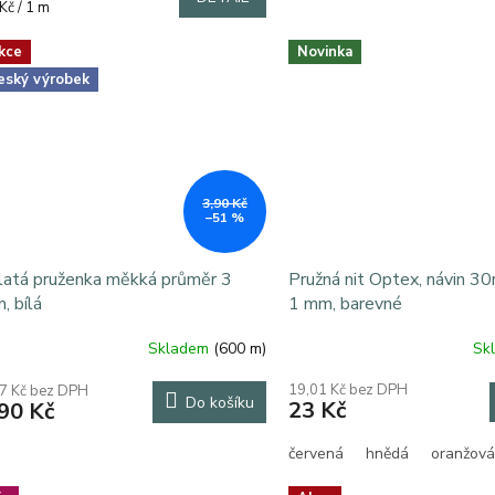
rná
Kč / 1 m
a:
kce
Novinka
eský výrobek
3,90 Kč
–51 %
latá pruženka měkká průměr 3
Pružná nit Optex, návin 3
, bílá
1 mm, barevné
Skladem
(600 m)
Sk
ůměrné
Průměrné
dnocení
hodnocení
19,01 Kč bez DPH
7 Kč bez DPH
oduktu
produktu
Do košíku
23 Kč
90 Kč
je
5,0
červená
hnědá
oranžová
z
5