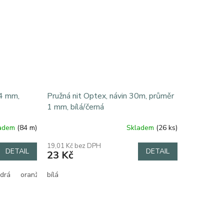
.4 mm,
Pružná nit Optex, návin 30m, průměr
1 mm, bílá/černá
ladem
(84 m)
Skladem
(26 ks)
19,01 Kč bez DPH
DETAIL
DETAIL
23 Kč
drá
oranžová
bílá
reflexní zelená
reflexní žlutá
růžová
světle 