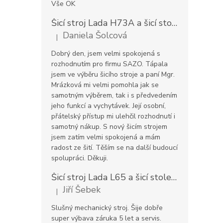
Vše OK
Šicí stroj Lada H73A a šicí stolek
Prodlouž
Daniela Šolcová
|
Hodnocení produktu je 5 z 5 hvězdiček.
Dobrý den, jsem velmi spokojená s
rozhodnutím pro firmu SAZO. Tápala
jsem ve výběru šicího stroje a paní Mgr.
Mrázková mi velmi pomohla jak se
samotným výběrem, tak i s předvedením
jeho funkcí a vychytávek. Její osobní,
přátelský přístup mi ulehčil rozhodnutí i
samotný nákup. S nový šicím strojem
jsem zatím velmi spokojená a mám
radost ze šití. Těším se na další budoucí
spolupráci. Děkuji.
Šicí stroj Lada L65 a šicí stolek
Prodloužen
Jiří Šebek
|
Hodnocení produktu je 5 z 5 hvězdiček.
Slušný mechanický stroj. Šije dobře
super výbava záruka 5 let a servis.