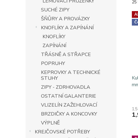
LEMOVACÍ PRUŽENKY
Mě
25 
cen
SUCHÉ ZIPY
A
ŠŇŮRY A PROVÁZKY
Č
KNOFLÍKY A ZAPÍNÁNÍ
KNOFLÍKY
ZAPÍNÁNÍ
TŘÁSNĚ A STŘAPCE
POPRUHY
KEPROVKY A TECHNICKÉ
Ku
STUHY
mm
ZIPY - ZDRHOVADLA
OSTATNÍ GALANTERIE
Pr
ho
VLIZELÍN ZAŽEHLOVACÍ
1,5
pr
1,
BRZDIČKY A KONCOVKY
je
3,5
VÝPLNĚ
z
KREJČOVSKÉ POTŘEBY
5