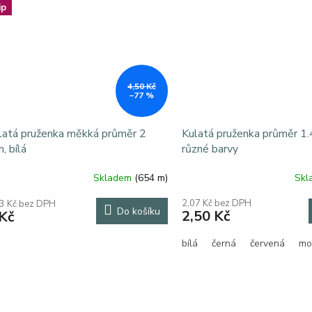
ip
4,50 Kč
–77 %
latá pruženka měkká průměr 2
Kulatá pruženka průměr 1
, bílá
různé barvy
Skladem
(654 m)
Sk
ůměrné
dnocení
2,07 Kč bez DPH
3 Kč bez DPH
oduktu
Do košíku
2,50 Kč
Kč
bílá
černá
červená
mo
zdiček.
O
v
l