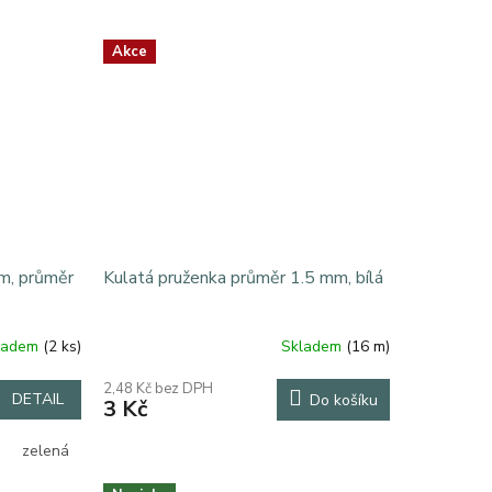
Akce
0m, průměr
Kulatá pruženka průměr 1.5 mm, bílá
ladem
(2 ks)
Skladem
(16 m)
2,48 Kč bez DPH
DETAIL
Do košíku
3 Kč
zelená