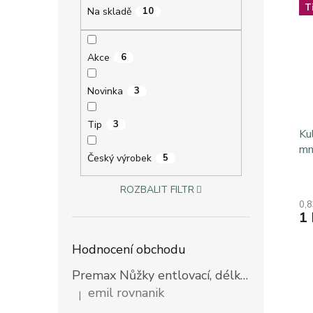
T
Na skladě
10
Akce
6
Novinka
3
Tip
3
Ku
mm
Český výrobek
5
Pr
ROZBALIT FILTR
ho
0,8
pr
1 
je
4,8
z
Hodnocení obchodu
5
hvě
Premax Nůžky entlovací, délka 23 cm
emil rovnanik
|
Hodnocení produktu je 5 z 5 hvězdiček.