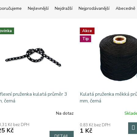
poručujeme
Nejlevnější
Nejdražší
Nejprodávanější
Abecedně
ovinka
Akce
Tip
flexní pruženka kulatá průměr 3
Kulatá pruženka měkká pr
, černá
mm, černá
Na dotaz
Skla
3,31 Kč bez DPH
0,83 Kč bez DPH
25 Kč
1 Kč
DETAIL