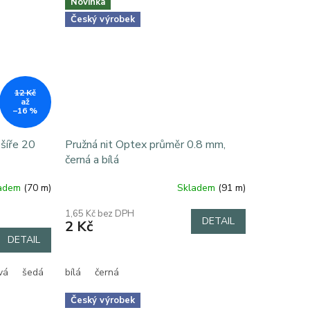
Novinka
Český výrobek
12 Kč
až
–16 %
šíře 20
Pružná nit Optex průměr 0.8 mm,
černá a bílá
ladem
(70 m)
Skladem
(91 m)
Průměrné
hodnocení
1,65 Kč bez DPH
produktu
DETAIL
2 Kč
je
DETAIL
5,0
z
5
vá
šedá
bílá
černá
hvězdiček.
Český výrobek