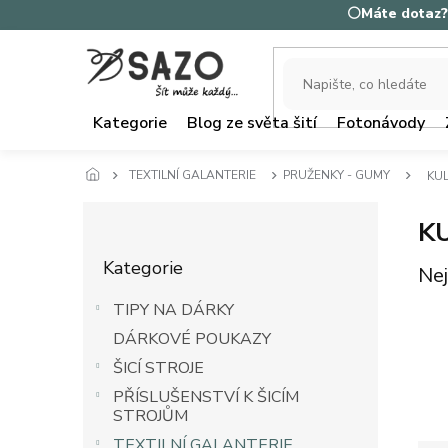
Přejít
⚪Máte dotaz? 
na
obsah
Kategorie
Blog ze světa šití
Fotonávody
TEXTILNÍ GALANTERIE
PRUŽENKY - GUMY
KU
P
K
o
Přeskočit
s
Kategorie
kategorie
Nej
t
r
TIPY NA DÁRKY
a
DÁRKOVÉ POUKAZY
n
n
ŠICÍ STROJE
í
PŘÍSLUŠENSTVÍ K ŠICÍM
p
STROJŮM
a
TEXTILNÍ GALANTERIE