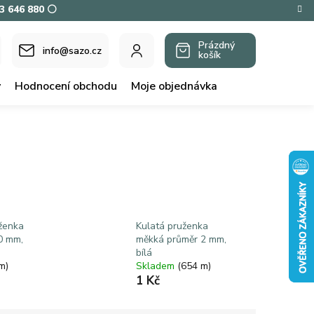
73 646 880 ⚪
Prázdný
info@sazo.cz
košík
NÁKUPNÍ
KOŠÍK
y
Hodnocení obchodu
Moje objednávka
ženka
Kulatá pruženka
0 mm,
měkká průměr 2 mm,
bílá
m)
Skladem
(654 m)
1 Kč