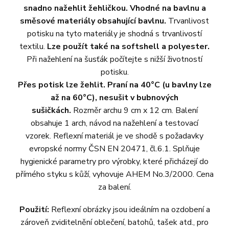
snadno nažehlit žehličkou. Vhodné na bavlnu a
směsové materiály obsahující bavlnu.
Trvanlivost
potisku na tyto materiály je shodná s trvanlivostí
textilu.
Lze použít také na softshell a polyester.
Při nažehlení na šusťák počítejte s nižší životností
potisku.
Přes potisk lze žehlit. Praní na 40°C (u bavlny lze
až na 60°C), nesušit v bubnových
sušičkách.
Rozměr archu 9 cm x 12 cm. Balení
obsahuje 1 arch, návod na nažehlení a testovací
vzorek. Reflexní materiál je ve shodě s požadavky
evropské normy ČSN EN 20471, čl.6.1. Splňuje
hygienické parametry pro výrobky, které přicházejí do
přímého styku s kůží, vyhovuje AHEM No.3/2000. Cena
za balení.
Použití:
Reflexní obrázky jsou ideálním na ozdobení a
zároveň zviditelnění oblečení, batohů, tašek atd., pro