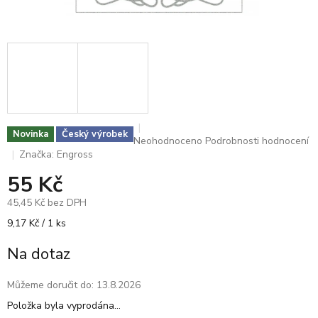
Novinka
Český výrobek
Průměrné
Neohodnoceno
Podrobnosti hodnocení
hodnocení
Značka:
Engross
produktu
55 Kč
je
0,0
45,45 Kč bez DPH
z
5
Měrná
9,17 Kč / 1 ks
hvězdiček.
cena:
Na dotaz
Můžeme doručit do:
13.8.2026
Položka byla vyprodána…