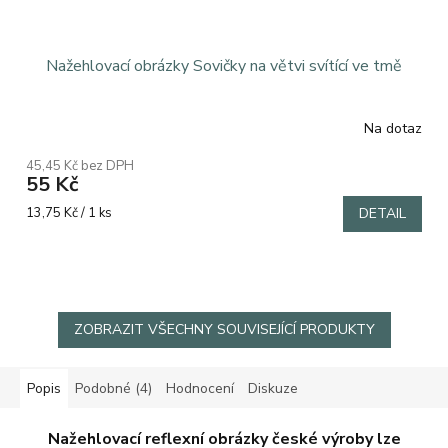
Nažehlovací obrázky Sovičky na větvi svítící ve tmě
Na dotaz
45,45 Kč bez DPH
55 Kč
Měrná
13,75 Kč / 1 ks
DETAIL
cena:
ZOBRAZIT VŠECHNY SOUVISEJÍCÍ PRODUKTY
Popis
Podobné (4)
Hodnocení
Diskuze
Nažehlovací reflexní obrázky české výroby lze