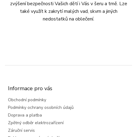
zvýšení bezpečnosti Vašich dětí i Vás v šeru a tmě. Lze
také využít k zakrytí malých vad, skvrn a jiných
nedostatků na oblečení.
Z
á
p
a
Informace pro vás
t
Obchodní podmínky
í
Podmínky ochrany osobních údajů
Doprava a platba
Zpětný odběr elektrozařízení
Záruční servis