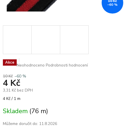
10 Kč
–60 %
Akce
Průměrné
Neohodnoceno
Podrobnosti hodnocení
hodnocení
produktu
10 Kč
–60 %
4 Kč
je
0,0
3,31 Kč bez DPH
z
5
Měrná
4 Kč / 1 m
hvězdiček.
cena:
Skladem
(76 m)
Můžeme doručit do:
11.8.2026