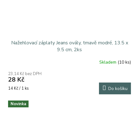
Nažehlovací záplaty Jeans ovály, tmavě modré, 13.5 x
9.5 cm, 2ks
Skladem
(10 ks)
23,14 Kč bez DPH
28 Kč
Měrná
14 Kč / 1 ks
Do košíku
cena:
Novinka