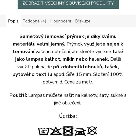
ZOBRAZIT VŠECHNY SOUVISEJÍCÍ PRODUKTY
Popis
Podobné (4)
Hodnocení
Diskuze
Sametový lemovací prýmek je díky svému
materiálu velmi jemný.
Prýmek
využijete nejen k
lemování
vašeho oblečení, ale skvěle vynikne
také
jako lampas kalhot, mikin nebo halenek.
Další
využití pak najde
při zdobení klobouků, tašek,
bytového textilu
apod. Šíře 15 mm.
Složení 100%
polyamid. Cena za metr.
Použití:
Lampas můžete našít na kalhoty, šaty, sukně a
jiné oblečení.
Údržba: