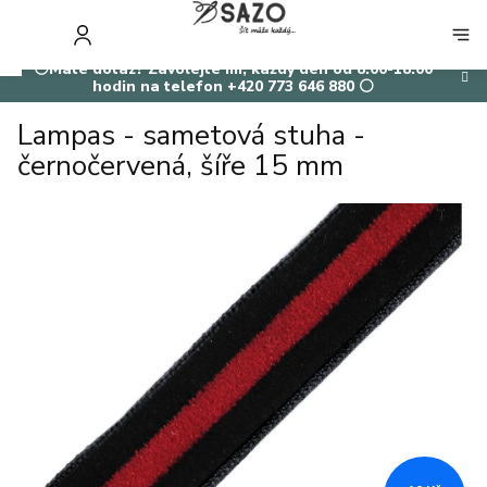
Přejít
na
NÁKUP
obsah
KOŠÍK
⚪Máte dotaz? Zavolejte mi, každý den od 8:00-18:00
hodin na telefon +420 773 646 880 ⚪
Lampas - sametová stuha -
černočervená, šíře 15 mm