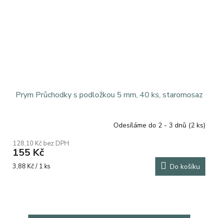
Prym Průchodky s podložkou 5 mm, 40 ks, staromosaz
Odesíláme do 2 - 3 dnů
(2 ks)
128,10 Kč bez DPH
155 Kč
Měrná
3,88 Kč / 1 ks
Do košíku
cena: