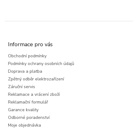
Z
á
p
a
Informace pro vás
t
Obchodní podmínky
í
Podmínky ochrany osobních údajů
Doprava a platba
Zpětný odběr elektrozařízení
Záruční servis
Reklamace a vrácení zboží
Reklamační formulář
Garance kvality
Odborné poradenství
Moje objednávka